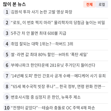
많이 본 뉴스
전체
로컬
1
김원석 투자 사기 논란 고발 영상 파장
2
“로또, 이 번호 찍지 마라” 물리학자의 당첨금 높이는 비밀
3
5주간 차 안 몰면 최대 600불 지급
4
취업 잘되는 대학 1위는?…하버드 3위
5
쌀·라면 값 최대 80% 할인…H마트 ‘폭탄 세일’
6
부에나파크 한인타운에 281유닛 주거단지 들어선다
7
'14년째 도피' 한인 간호사 공개 수배…메디케어 사기 유죄
8
"65세 복수국적 빗장 푸나"... 한국 정부, 연령 완화 전면 추진
9
변호사시험 중 심정지 온 한인, 뉴욕주 제소