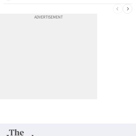
10
“전쟁터 같았다”…테슬라 충돌로 OC 주택 4채 파손