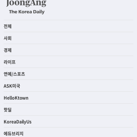
전체
사회
경제
라이프
연예/스포츠
ASK미국
HelloKtown
핫딜
KoreaDailyUs