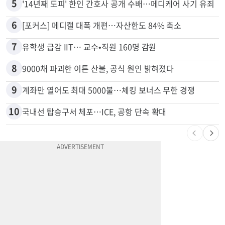
5
'14년째 도피' 한인 간호사 공개 수배…메디케어 사기 유죄
6
[포커스] 메디캘 대폭 개편…자산한도 84% 축소
7
유학생 급감 IIT… 교수•직원 160명 감원
8
9000채 파괴한 이튼 산불, 공식 원인 밝혀졌다
9
계좌만 열어도 최대 5000불…체킹 보너스 무한 경쟁
10
국내선 탑승구서 체포…ICE, 공항 단속 확대