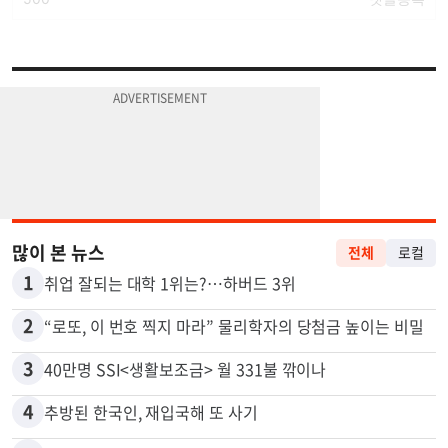
많이 본 뉴스
전체
로컬
1
취업 잘되는 대학 1위는?…하버드 3위
2
“로또, 이 번호 찍지 마라” 물리학자의 당첨금 높이는 비밀
3
40만명 SSI<생활보조금> 월 331불 깎이나
4
추방된 한국인, 재입국해 또 사기