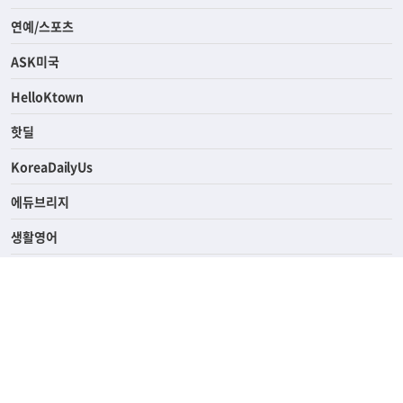
연예/스포츠
ASK미국
HelloKtown
핫딜
KoreaDailyUs
에듀브리지
생활영어
업소록
의료관광
해피빌리지
ABOUT
ADVERTISING
PRIVACY POLICY
TERMS OF SERVICE
윤리경영
고객센터
News Tips & Corrections