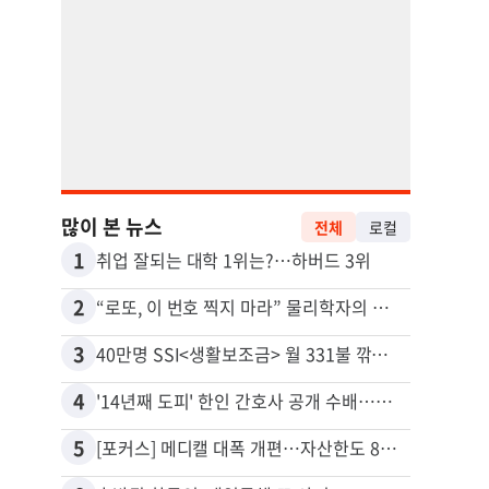
많이 본 뉴스
전체
로컬
1
11
취업 잘되는 대학 1위는?…하버드 3위
유학생
2
12
“로또, 이 번호 찍지 마라” 물리학자의 당첨금 높이는 비밀
3
13
40만명 SSI<생활보조금> 월 331불 깎이나
4
14
'14년째 도피' 한인 간호사 공개 수배…메디케어 사기 유죄
5
15
[포커스] 메디캘 대폭 개편…자산한도 84% 축소