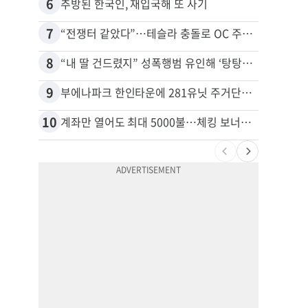
6
16
추방된 한국인, 재입국해 또 사기
7
17
“전쟁터 같았다”…테슬라 충돌로 OC 주택 4채 파손
8
18
“내 딸 건드렸지” 성폭행범 유인해 ‘탕탕’…아빠의 복수 결말
9
19
부에나파크 한인타운에 281유닛 주거단지 들어선다
10
20
계좌만 열어도 최대 5000불…체킹 보너스 무한 경쟁