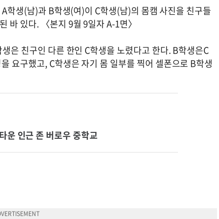
A학생(남)과 B학생(여)이 C학생(남)의 몸캠 사진을 친구들
바 있다. 〈본지 9월 9일자 A-1면〉
학생은 친구인 다른 한인 C학생을 노렸다고 한다. B학생은C
을 요구했고, C학생은 자기 몸 일부를 찍어 셀폰으로 B학생
타운 인근 존 버로우 중학교