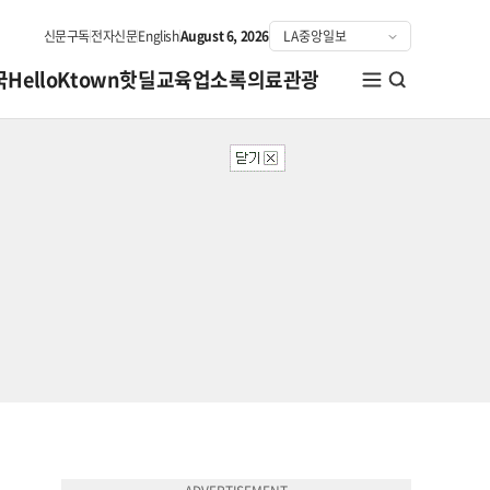
신문구독
전자신문
English
August 6, 2026
국
HelloKtown
핫딜
교육
업소록
의료관광