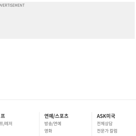
이프
연예/스포츠
ASK미국
프/레저
방송/연예
전체상담
영화
전문가 칼럼