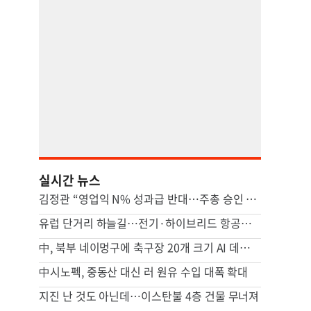
실시간 뉴스
김정관 “영업익 N% 성과급 반대…주총 승인 거치도록 상법 개정 논의”
유럽 단거리 하늘길…전기·하이브리드 항공기 시대 오나
中, 북부 네이멍구에 축구장 20개 크기 AI 데이터센터 가동
中시노펙, 중동산 대신 러 원유 수입 대폭 확대
지진 난 것도 아닌데…이스탄불 4층 건물 무너져