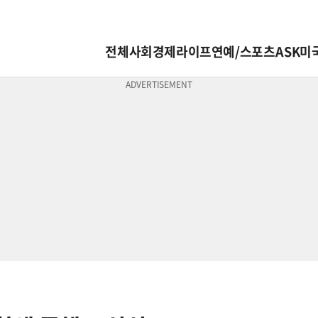
전체
사회
경제
라이프
연예/스포츠
ASK미