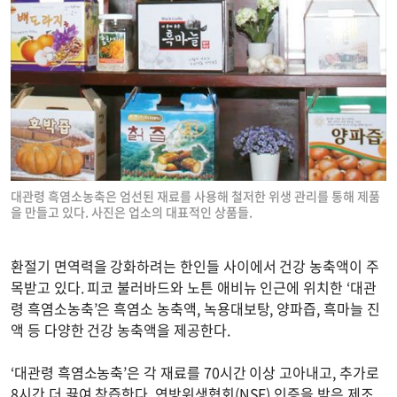
대관령 흑염소농축은 엄선된 재료를 사용해 철저한 위생 관리를 통해 제품
을 만들고 있다. 사진은 업소의 대표적인 상품들.
환절기 면역력을 강화하려는 한인들 사이에서 건강 농축액이 주
목받고 있다. 피코 불러바드와 노튼 애비뉴 인근에 위치한 ‘대관
령 흑염소농축’은 흑염소 농축액, 녹용대보탕, 양파즙, 흑마늘 진
액 등 다양한 건강 농축액을 제공한다.
‘대관령 흑염소농축’은 각 재료를 70시간 이상 고아내고, 추가로
8시간 더 끓여 착즙한다. 연방위생협회(NSF) 인증을 받은 제조