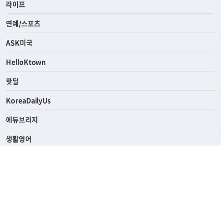
라이프
연예/스포츠
ASK미국
HelloKtown
핫딜
KoreaDailyUs
에듀브리지
생활영어
업소록
의료관광
해피빌리지
ABOUT
ADVERTISING
PRIVACY POLICY
TERMS OF SERVICE
윤리경영
고객센터