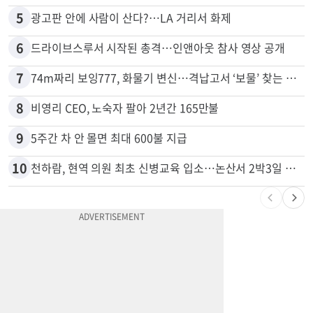
5
광고판 안에 사람이 산다?…LA 거리서 화제
6
드라이브스루서 시작된 총격…인앤아웃 참사 영상 공개
7
74m짜리 보잉777, 화물기 변신…격납고서 ‘보물’ 찾는 인천공항
8
비영리 CEO, 노숙자 팔아 2년간 165만불
9
5주간 차 안 몰면 최대 600불 지급
10
천하람, 현역 의원 최초 신병교육 입소…논산서 2박3일 생활