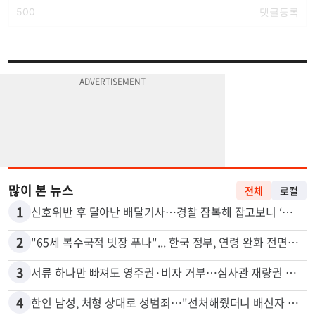
많이 본 뉴스
전체
로컬
1
신호위반 후 달아난 배달기사…경찰 잠복해 잡고보니 ‘반전’
2
"65세 복수국적 빗장 푸나"... 한국 정부, 연령 완화 전면 추진
3
서류 하나만 빠져도 영주권·비자 거부…심사관 재량권 대폭 확대
4
한인 남성, 처형 상대로 성범죄…"선처해줬더니 배신자 취급"