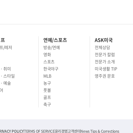
이프
연예/스포츠
ASK미국
프/레저
방송/연예
전체상담
영화
전문가 칼럼
스포츠
전문가 소개
· 취미
한국야구
미국생활 TIP
 · 스타일
MLB
영주권 문호
· 예술
농구
어
풋볼
골프
축구
RIVACY POLICY
TERMS OF SERVICE
윤리경영
고객센터
News Tips & Corrections