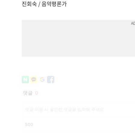
진회숙 / 음악평론가