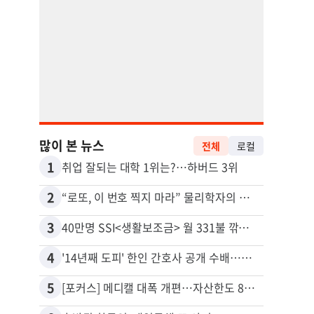
많이 본 뉴스
전체
로컬
1
11
취업 잘되는 대학 1위는?…하버드 3위
유학생
2
12
“로또, 이 번호 찍지 마라” 물리학자의 당첨금 높이는 비밀
3
13
40만명 SSI<생활보조금> 월 331불 깎이나
4
14
'14년째 도피' 한인 간호사 공개 수배…메디케어 사기 유죄
5
15
[포커스] 메디캘 대폭 개편…자산한도 84% 축소