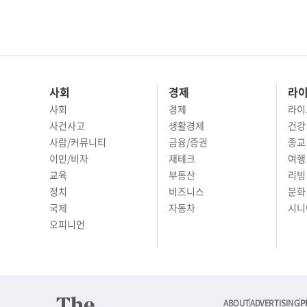
사회
경제
라
사회
경제
라이
사건사고
생활경제
건강
사람/커뮤니티
금융/증권
종교
이민/비자
재테크
여행 
교육
부동산
리빙
정치
비즈니스
문화 
국제
자동차
시니
오피니언
ABOUT
ADVERTISING
P