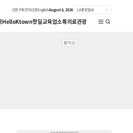
신문구독
전자신문
English
August 6, 2026
국
HelloKtown
핫딜
교육
업소록
의료관광