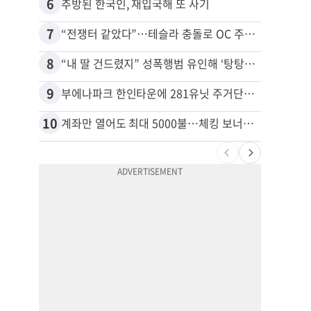
6
16
추방된 한국인, 재입국해 또 사기
7
17
“전쟁터 같았다”…테슬라 충돌로 OC 주택 4채 파손
8
18
“내 딸 건드렸지” 성폭행범 유인해 ‘탕탕’…아빠의 복수 결말
9
19
부에나파크 한인타운에 281유닛 주거단지 들어선다
10
20
계좌만 열어도 최대 5000불…체킹 보너스 무한 경쟁