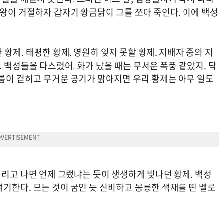
 왕이 거절하자 갑자기 황금닭이 그를 쪼아 죽인다. 이에 백성
 황제. 태평한 황제. 영원히 잊지 못할 황제. 지배자 중의 지
고 백성들을 다스렸어. 화가 났을 때는 무서운 폭풍 같았지. 닥
구름이 걷히고 무거운 공기가 맑아지면 우리 황제는 아무 일도
 풀리고 나면 언제 그랬냐는 듯이 생생하게 빛나던 황제. 백성
기한다. 모든 것이 꿈인 듯 신비하고 몽롱한 색채를 띤 멜로