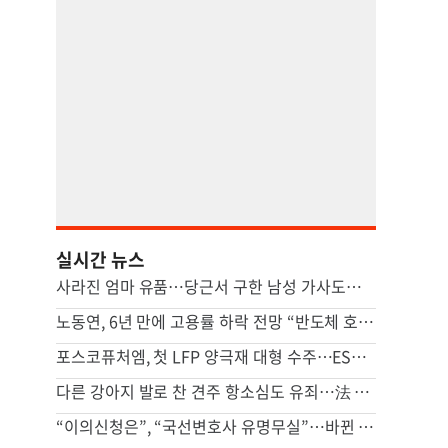
실시간 뉴스
사라진 엄마 유품…당근서 구한 남성 가사도우미가 범인이었다
노동연, 6년 만에 고용률 하락 전망 “반도체 호황, 고용 파급 적어”
포스코퓨처엠, 첫 LFP 양극재 대형 수주…ESS 공략 본격화
다른 강아지 발로 찬 견주 항소심도 유죄…法 “날아갈 정도로 세게 차”
“이의신청은”, “국선변호사 유명무실”…바뀐 형소법에 경찰청 달려간 피해자단체