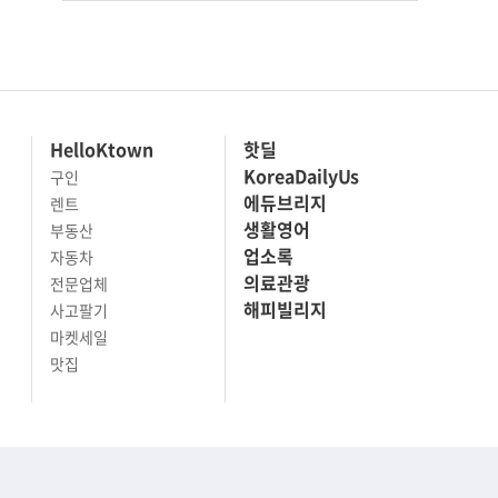
HelloKtown
핫딜
KoreaDailyUs
구인
에듀브리지
렌트
생활영어
부동산
업소록
자동차
의료관광
전문업체
해피빌리지
사고팔기
마켓세일
맛집