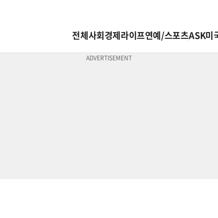
전체
사회
경제
라이프
연예/스포츠
ASK미