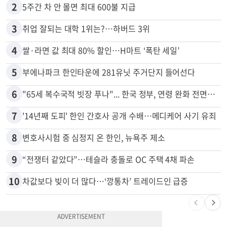
1
김원석 투자 사기 논란 고발 영상 파장
2
5주간 차 안 몰면 최대 600불 지급
3
취업 잘되는 대학 1위는?…하버드 3위
4
쌀·라면 값 최대 80% 할인…H마트 ‘폭탄 세일’
5
부에나파크 한인타운에 281유닛 주거단지 들어선다
6
"65세 복수국적 빗장 푸나"... 한국 정부, 연령 완화 전면 추진
7
'14년째 도피' 한인 간호사 공개 수배…메디케어 사기 유죄
8
변호사시험 중 심정지 온 한인, 뉴욕주 제소
9
“전쟁터 같았다”…테슬라 충돌로 OC 주택 4채 파손
10
차값보다 빚이 더 많다…‘깡통차’ 트레이드인 급증