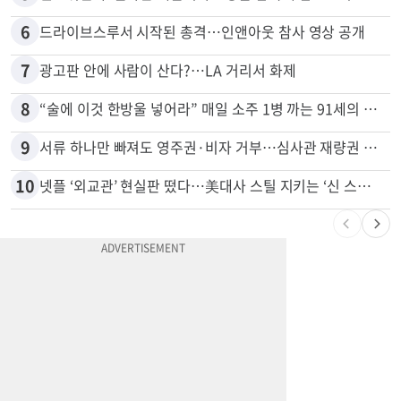
5
신호위반 후 달아난 배달기사…경찰 잠복해 잡고보니 ‘반전’
6
드라이브스루서 시작된 총격…인앤아웃 참사 영상 공개
7
광고판 안에 사람이 산다?…LA 거리서 화제
8
“술에 이것 한방울 넣어라” 매일 소주 1병 까는 91세의 철칙
9
서류 하나만 빠져도 영주권·비자 거부…심사관 재량권 대폭 확대
10
넷플 ‘외교관’ 현실판 떴다…美대사 스틸 지키는 ‘신 스틸러’