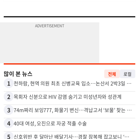
많이 본 뉴스
전체
로컬
1
천하람, 현역 의원 최초 신병교육 입소…논산서 2박3일 생활
2
목회자 신분으로 HIV 감염 숨기고 미성년자와 성관계
3
74m짜리 보잉777, 화물기 변신…격납고서 ‘보물’ 찾는 인천공항
4
40대 여성, 오진으로 자궁 적출 수술