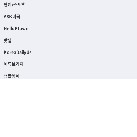
라이프
연예/스포츠
ASK미국
HelloKtown
핫딜
KoreaDailyUs
에듀브리지
생활영어
업소록
의료관광
해피빌리지
ABOUT
ADVERTISING
PRIVACY POLICY
TERMS OF SERVICE
윤리경영
고객센터