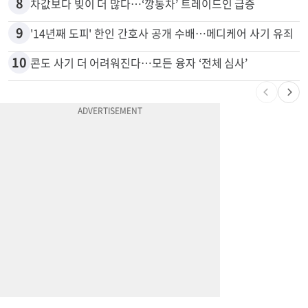
8
차값보다 빚이 더 많다…‘깡통차’ 트레이드인 급증
9
'14년째 도피' 한인 간호사 공개 수배…메디케어 사기 유죄
10
콘도 사기 더 어려워진다…모든 융자 ‘전체 심사’