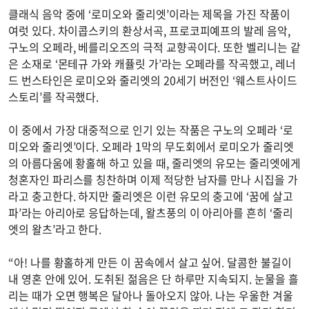
클래식 음악 중에 ‘로미오와 줄리엣’이라는 제목을 가진 작품이
여럿 있다. 차이콥스키의 환상서곡, 프로코피예프의 발레 음악,
구노의 오페라, 베를리오즈의 극적 교향곡이다. 또한 벨리니는 같
은 소재로 ‘몬테규 가와 캐퓰릿 가’라는 오페라를 작곡했고, 레너
드 번스타인은 로미오와 줄리엣의 20세기 버전인 ‘웨스트사이드
스토리’를 작곡했다.
이 중에서 가장 대중적으로 인기 있는 작품은 구노의 오페라 ‘로
미오와 줄리엣’이다. 오페라 1막의 무도회에서 로미오가 줄리엣
의 아름다움에 황홀해 하고 있을 때, 줄리엣의 유모는 줄리엣에게
청혼자인 파리스를 칭찬하며 이제 적당한 남자를 만나 시집을 가
라고 충고한다. 하지만 줄리엣은 이런 유모의 충고에 ‘꿈에 살고
파’라는 아리아로 응답하는데, 왈츠풍의 이 아리아를 흔히 ‘줄리
엣의 왈츠’라고 한다.
“아! 나를 황홀하게 만든 이 꿈속에서 살고 싶어. 달콤한 불길이
내 영혼 안에 있어. 도취된 젊음은 단 하루만 지속되지. 눈물을 흘
리는 때가 오면 행복은 달아나 돌아오지 않아. 나는 우울한 겨울