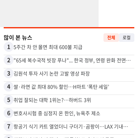
많이 본 뉴스
전체
로컬
1
5주간 차 안 몰면 최대 600불 지급
2
"65세 복수국적 빗장 푸나"... 한국 정부, 연령 완화 전면 추진
3
김원석 투자 사기 논란 고발 영상 파장
4
쌀·라면 값 최대 80% 할인…H마트 ‘폭탄 세일’
5
취업 잘되는 대학 1위는?…하버드 3위
6
변호사시험 중 심정지 온 한인, 뉴욕주 제소
7
항공기 식기 카트 열었더니 구더기·곰팡이…LAX 기내식 업체 논란