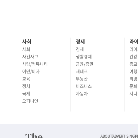
사회
경제
라
사회
경제
라이
사건사고
생활경제
건강
사람/커뮤니티
금융/증권
종교
이민/비자
재테크
여행 
교육
부동산
리빙
정치
비즈니스
문화 
국제
자동차
시니
오피니언