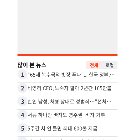
많이 본 뉴스
전체
로컬
1
11
"65세 복수국적 빗장 푸나"... 한국 정부, 연령 완화 전면 추진
2
12
비영리 CEO, 노숙자 팔아 2년간 165만불
3
13
한인 남성, 처형 상대로 성범죄…"선처해줬더니 배신자 취급"
4
14
서류 하나만 빠져도 영주권·비자 거부…심사관 재량권 대폭 확대
5
15
5주간 차 안 몰면 최대 600불 지급