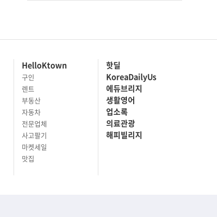
HelloKtown
핫딜
KoreaDailyUs
구인
에듀브리지
렌트
생활영어
부동산
업소록
자동차
의료관광
전문업체
해피빌리지
사고팔기
마켓세일
맛집