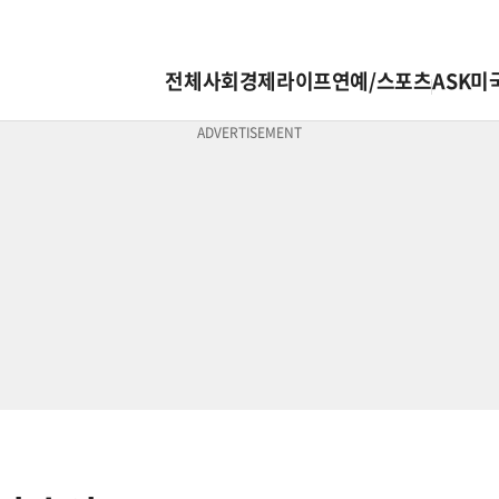
전체
사회
경제
라이프
연예/스포츠
ASK미