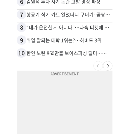
6
16
김원석 투자 사기 논란 고발 영상 파장
7
17
항공기 식기 카트 열었더니 구더기·곰팡이…LAX 기내식 업체 논란
8
18
“내가 운전한 게 아니다”…과속 티켓에 오토파일럿 탓한 운전자
9
19
취업 잘되는 대학 1위는?…하버드 3위
10
20
한인 노린 860만불 보이스피싱 덜미…영사관·한국 검찰 사칭