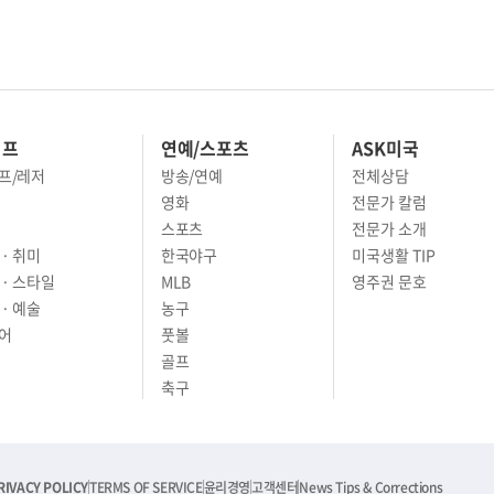
이프
연예/스포츠
ASK미국
프/레저
방송/연예
전체상담
영화
전문가 칼럼
스포츠
전문가 소개
· 취미
한국야구
미국생활 TIP
 · 스타일
MLB
영주권 문호
· 예술
농구
어
풋볼
골프
축구