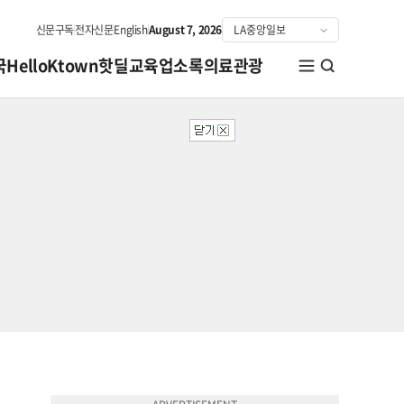
신문구독
전자신문
English
August 7, 2026
국
HelloKtown
핫딜
교육
업소록
의료관광