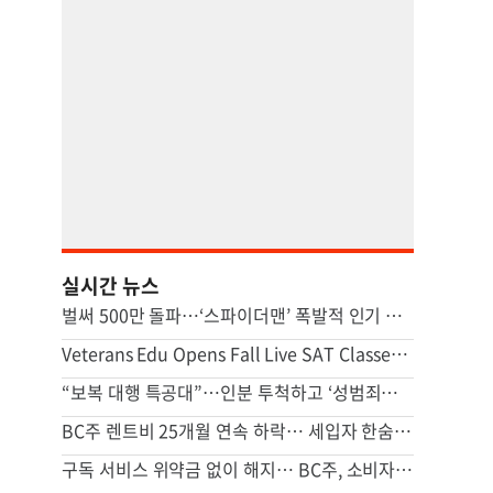
실시간 뉴스
벌써 500만 돌파…‘스파이더맨’ 폭발적 인기 이유
Veterans Edu Opens Fall Live SAT Classes in U.S. Weekend Hours
“보복 대행 특공대”…인분 투척하고 ‘성범죄자’ 전단지 뿌린 20대 결국
BC주 렌트비 25개월 연속 하락… 세입자 한숨 돌리나
구독 서비스 위약금 없이 해지… BC주, 소비자 보호 조치 가동