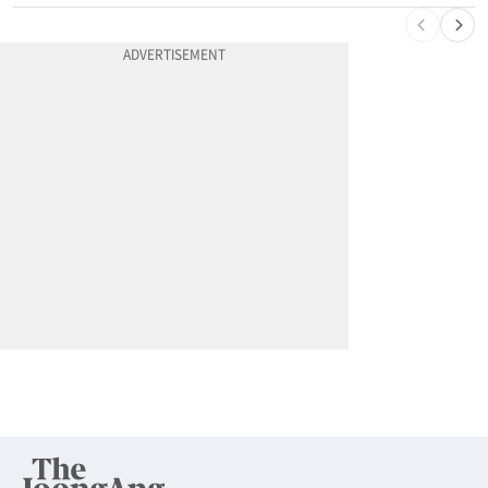
10
할라피뇨 먹고 살모넬라 집단 발병…가주 등 27개 주 확산