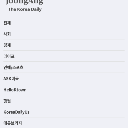
전체
사회
경제
라이프
연예/스포츠
ASK미국
HelloKtown
핫딜
KoreaDailyUs