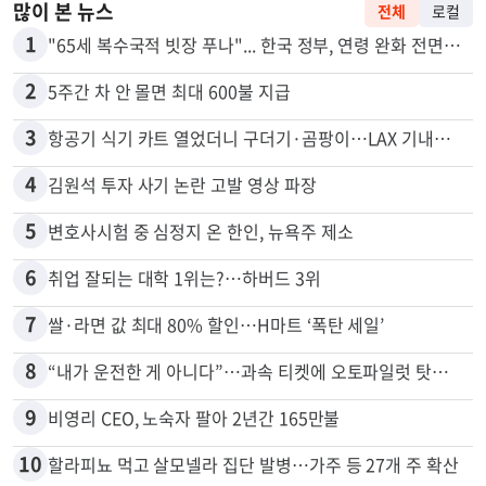
많이 본 뉴스
전체
로컬
1
"65세 복수국적 빗장 푸나"... 한국 정부, 연령 완화 전면 추진
2
5주간 차 안 몰면 최대 600불 지급
3
항공기 식기 카트 열었더니 구더기·곰팡이…LAX 기내식 업체 논란
4
김원석 투자 사기 논란 고발 영상 파장
5
변호사시험 중 심정지 온 한인, 뉴욕주 제소
6
취업 잘되는 대학 1위는?…하버드 3위
7
쌀·라면 값 최대 80% 할인…H마트 ‘폭탄 세일’
8
“내가 운전한 게 아니다”…과속 티켓에 오토파일럿 탓한 운전자
9
비영리 CEO, 노숙자 팔아 2년간 165만불