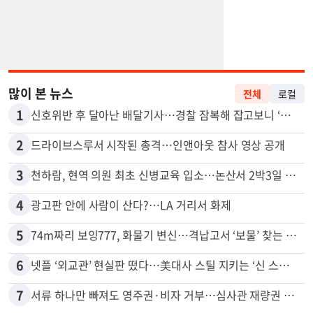
많이 본 뉴스
전체
로컬
1
신호위반 후 달아난 배달기사…경찰 잠복해 잡고보니 ‘반전’
2
드라이브스루서 시작된 총격…인앤아웃 참사 영상 공개
3
천하람, 현역 의원 최초 신병교육 입소…논산서 2박3일 생활
4
광고판 안에 사람이 산다?…LA 거리서 화제
5
74m짜리 보잉777, 화물기 변신…격납고서 ‘보물’ 찾는 인천공항
6
넷플 ‘외교관’ 현실판 떴다…美대사 스틸 지키는 ‘신 스틸러’
7
서류 하나만 빠져도 영주권·비자 거부…심사관 재량권 대폭 확대