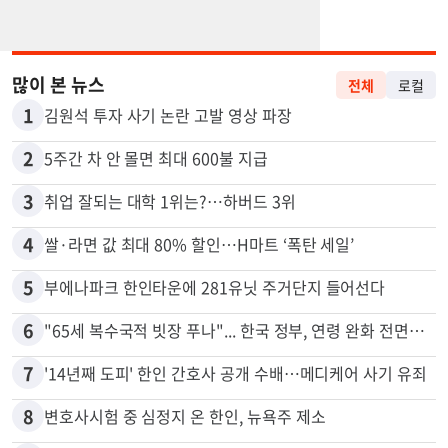
많이 본 뉴스
전체
로컬
1
김원석 투자 사기 논란 고발 영상 파장
2
5주간 차 안 몰면 최대 600불 지급
3
취업 잘되는 대학 1위는?…하버드 3위
4
쌀·라면 값 최대 80% 할인…H마트 ‘폭탄 세일’
5
부에나파크 한인타운에 281유닛 주거단지 들어선다
6
"65세 복수국적 빗장 푸나"... 한국 정부, 연령 완화 전면 추진
7
'14년째 도피' 한인 간호사 공개 수배…메디케어 사기 유죄
8
변호사시험 중 심정지 온 한인, 뉴욕주 제소