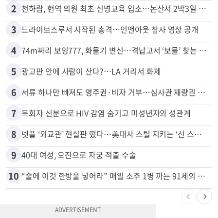
1
신호위반 후 달아난 배달기사…경찰 잠복해 잡고보니 ‘반전’
2
천하람, 현역 의원 최초 신병교육 입소…논산서 2박3일 생활
3
드라이브스루서 시작된 총격…인앤아웃 참사 영상 공개
4
74m짜리 보잉777, 화물기 변신…격납고서 ‘보물’ 찾는 인천공항
5
광고판 안에 사람이 산다?…LA 거리서 화제
6
서류 하나만 빠져도 영주권·비자 거부…심사관 재량권 대폭 확대
7
목회자 신분으로 HIV 감염 숨기고 미성년자와 성관계
8
넷플 ‘외교관’ 현실판 떴다…美대사 스틸 지키는 ‘신 스틸러’
9
40대 여성, 오진으로 자궁 적출 수술
10
“술에 이것 한방울 넣어라” 매일 소주 1병 까는 91세의 철칙