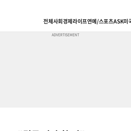
전체
사회
경제
라이프
연예/스포츠
ASK미