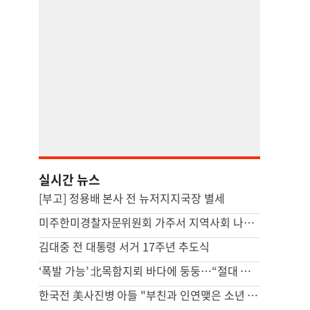
실시간 뉴스
[부고] 정용배 본사 전 뉴저지지국장 별세
미주한미경찰자문위원회 가주서 지역사회 나눔 행사
김대중 전 대통령 서거 17주년 추도식
‘폭발 가능’ 北목함지뢰 바다에 둥둥…“절대 접촉 말라” 강화 비상
한국전 美사진병 아들 "부친과 인연맺은 소년 킴, 내겐 형제"