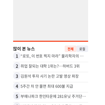
많이 본 뉴스
전체
로컬
1
11
“로또, 이 번호 찍지 마라” 물리학자의 당첨금 높이는 비밀
2
12
취업 잘되는 대학 1위는?…하버드 3위
3
13
김원석 투자 사기 논란 고발 영상 파장
4
14
5주간 차 안 몰면 최대 600불 지급
5
15
부에나파크 한인타운에 281유닛 주거단지 들어선다