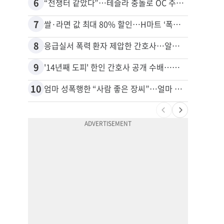
6
16
“전쟁터 같았다”…테슬라 충돌로 OC 주택 4채 파손
7
17
쌀·라면 값 최대 80% 할인…H마트 ‘폭탄 세일’
8
18
응급실서 폭력 환자 제압한 간호사…알고 보니
9
19
'14년째 도피' 한인 간호사 공개 수배…메디케어 사기 유죄
10
20
엄마 성폭행한 “사람 좋은 장씨”…얼마 뒤 딸 배도 불러왔다