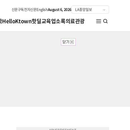
신문구독
전자신문
English
August 6, 2026
국
HelloKtown
핫딜
교육
업소록
의료관광