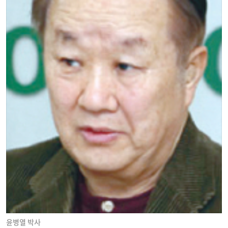
윤병열 박사