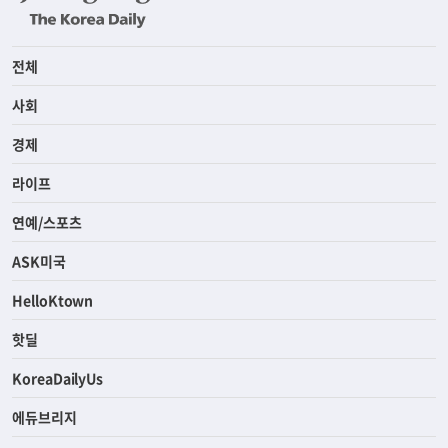
전체
사회
경제
라이프
연예/스포츠
ASK미국
HelloKtown
핫딜
KoreaDailyUs
에듀브리지