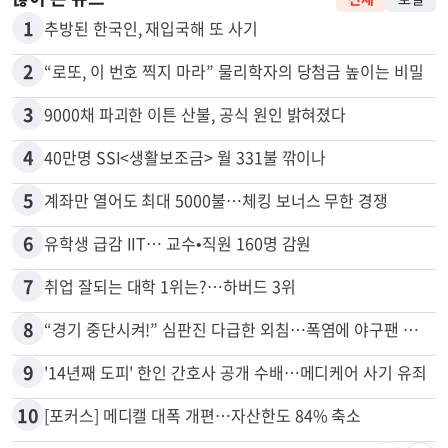
1
추방된 한국인, 재입국해 또 사기
2
“로또, 이 번호 찍지 마라” 물리학자의 당첨금 높이는 비밀
3
9000채 파괴한 이튼 산불, 공식 원인 밝혀졌다
4
40만명 SSI<생활보조금> 월 331불 깎이나
5
계좌만 열어도 최대 5000불…체킹 보너스 무한 경쟁
6
유학생 급감 IIT… 교수•직원 160명 감원
7
취업 잘되는 대학 1위는?…하버드 3위
8
“경기 중단시켜!” 심판진 다급한 외침…폭염에 야구팬 쓰러졌다
9
'14년째 도피' 한인 간호사 공개 수배…메디케어 사기 유죄
10
[포커스] 메디캘 대폭 개편…자산한도 84% 축소