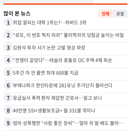
많이 본 뉴스
전체
로컬
1
취업 잘되는 대학 1위는?…하버드 3위
2
“로또, 이 번호 찍지 마라” 물리학자의 당첨금 높이는 비밀
3
김원석 투자 사기 논란 고발 영상 파장
4
“전쟁터 같았다”…테슬라 충돌로 OC 주택 4채 파손
5
5주간 차 안 몰면 최대 600불 지급
6
부에나파크 한인타운에 281유닛 주거단지 들어선다
7
응급실서 폭력 환자 제압한 간호사…알고 보니
8
40만명 SSI<생활보조금> 월 331불 깎이나
9
엄마 성폭행한 “사람 좋은 장씨”…얼마 뒤 딸 배도 불러왔다