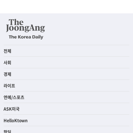
전체
사회
경제
라이프
연예/스포츠
ASK미국
HelloKtown
핫딜