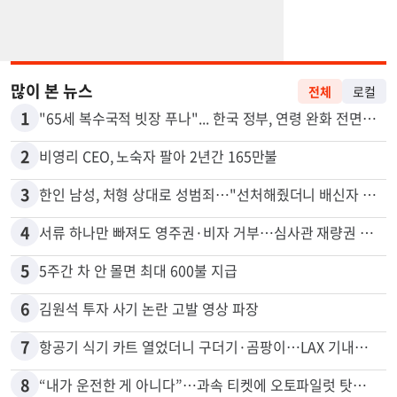
많이 본 뉴스
전체
로컬
1
"65세 복수국적 빗장 푸나"... 한국 정부, 연령 완화 전면 추진
2
비영리 CEO, 노숙자 팔아 2년간 165만불
3
한인 남성, 처형 상대로 성범죄…"선처해줬더니 배신자 취급"
4
서류 하나만 빠져도 영주권·비자 거부…심사관 재량권 대폭 확대
5
5주간 차 안 몰면 최대 600불 지급
6
김원석 투자 사기 논란 고발 영상 파장
7
항공기 식기 카트 열었더니 구더기·곰팡이…LAX 기내식 업체 논란
8
“내가 운전한 게 아니다”…과속 티켓에 오토파일럿 탓한 운전자