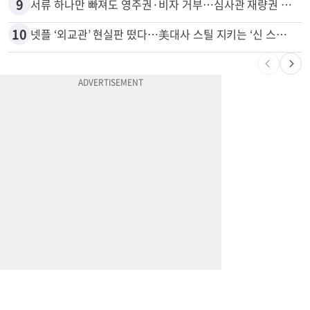
8
“술에 이것 한방울 넣어라” 매일 소주 1병 까는 91세의 철칙
9
서류 하나만 빠져도 영주권·비자 거부…심사관 재량권 대폭 확대
10
넷플 ‘외교관’ 현실판 떴다…美대사 스틸 지키는 ‘신 스틸러’