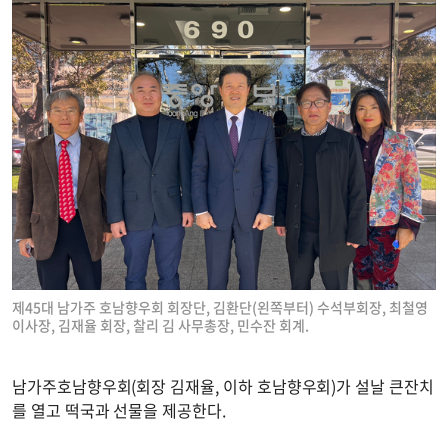
제45대 남가주 호남향우회 회장단, 김환단(왼쪽부터) 수석부회장, 최철영
이사장, 김재율 회장, 찰리 김 사무총장, 민수잔 회계.
남가주호남향우회(회장 김재율, 이하 호남향우회)가 설날 큰잔치
를 열고 떡국과 선물을 제공한다.