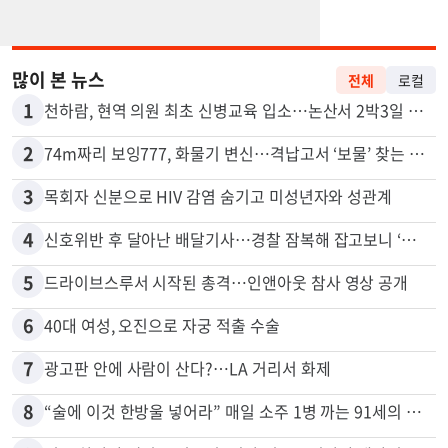
많이 본 뉴스
전체
로컬
1
천하람, 현역 의원 최초 신병교육 입소…논산서 2박3일 생활
2
74m짜리 보잉777, 화물기 변신…격납고서 ‘보물’ 찾는 인천공항
3
목회자 신분으로 HIV 감염 숨기고 미성년자와 성관계
4
신호위반 후 달아난 배달기사…경찰 잠복해 잡고보니 ‘반전’
5
드라이브스루서 시작된 총격…인앤아웃 참사 영상 공개
6
40대 여성, 오진으로 자궁 적출 수술
7
광고판 안에 사람이 산다?…LA 거리서 화제