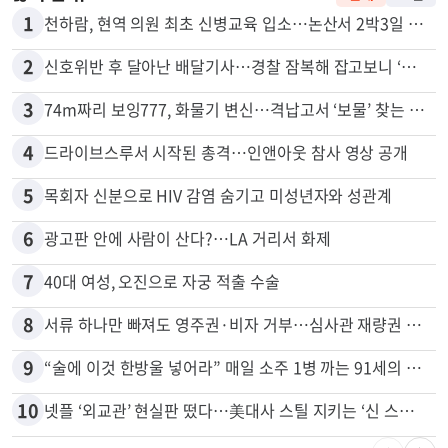
1
천하람, 현역 의원 최초 신병교육 입소…논산서 2박3일 생활
2
신호위반 후 달아난 배달기사…경찰 잠복해 잡고보니 ‘반전’
3
74m짜리 보잉777, 화물기 변신…격납고서 ‘보물’ 찾는 인천공항
4
드라이브스루서 시작된 총격…인앤아웃 참사 영상 공개
5
목회자 신분으로 HIV 감염 숨기고 미성년자와 성관계
6
광고판 안에 사람이 산다?…LA 거리서 화제
7
40대 여성, 오진으로 자궁 적출 수술
8
서류 하나만 빠져도 영주권·비자 거부…심사관 재량권 대폭 확대
9
“술에 이것 한방울 넣어라” 매일 소주 1병 까는 91세의 철칙
10
넷플 ‘외교관’ 현실판 떴다…美대사 스틸 지키는 ‘신 스틸러’