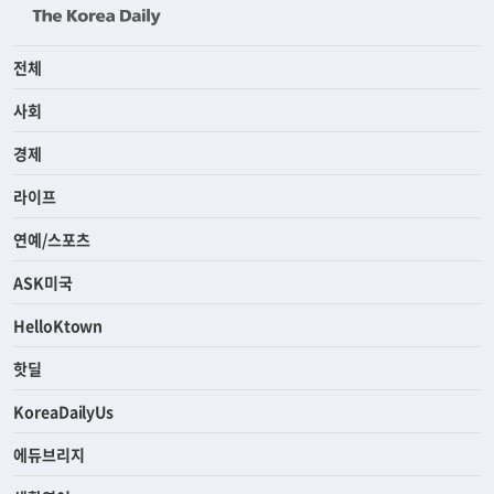
전체
사회
경제
라이프
연예/스포츠
ASK미국
HelloKtown
핫딜
KoreaDailyUs
에듀브리지