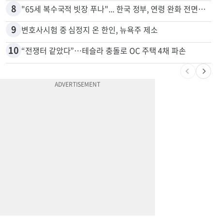
7
'14년째 도피' 한인 간호사 공개 수배…메디케어 사기 유죄
8
"65세 복수국적 빗장 푸나"... 한국 정부, 연령 완화 전면 추진
9
변호사시험 중 심정지 온 한인, 뉴욕주 제소
10
“전쟁터 같았다”…테슬라 충돌로 OC 주택 4채 파손