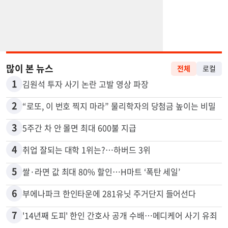
많이 본 뉴스
전체
로컬
1
김원석 투자 사기 논란 고발 영상 파장
2
“로또, 이 번호 찍지 마라” 물리학자의 당첨금 높이는 비밀
3
5주간 차 안 몰면 최대 600불 지급
4
취업 잘되는 대학 1위는?…하버드 3위
5
쌀·라면 값 최대 80% 할인…H마트 ‘폭탄 세일’
6
부에나파크 한인타운에 281유닛 주거단지 들어선다