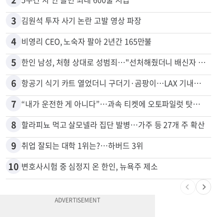
1
"65세 복수국적 빗장 푸나"... 한국 정부, 연령 완화 전면 추진
2
5주간 차 안 몰면 최대 600불 지급
3
김원석 투자 사기 논란 고발 영상 파장
4
비영리 CEO, 노숙자 팔아 2년간 165만불
5
한인 남성, 처형 상대로 성범죄…"선처해줬더니 배신자 취급"
6
항공기 식기 카트 열었더니 구더기·곰팡이…LAX 기내식 업체 논란
7
“내가 운전한 게 아니다”…과속 티켓에 오토파일럿 탓한 운전자
8
할라피뇨 먹고 살모넬라 집단 발병…가주 등 27개 주 확산
9
취업 잘되는 대학 1위는?…하버드 3위
10
변호사시험 중 심정지 온 한인, 뉴욕주 제소