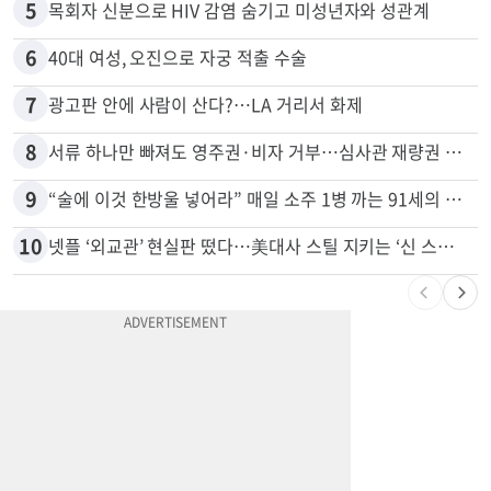
5
목회자 신분으로 HIV 감염 숨기고 미성년자와 성관계
6
40대 여성, 오진으로 자궁 적출 수술
7
광고판 안에 사람이 산다?…LA 거리서 화제
8
서류 하나만 빠져도 영주권·비자 거부…심사관 재량권 대폭 확대
9
“술에 이것 한방울 넣어라” 매일 소주 1병 까는 91세의 철칙
10
넷플 ‘외교관’ 현실판 떴다…美대사 스틸 지키는 ‘신 스틸러’