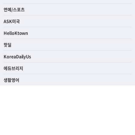
연예/스포츠
ASK미국
HelloKtown
핫딜
KoreaDailyUs
에듀브리지
생활영어
업소록
의료관광
해피빌리지
ABOUT
ADVERTISING
PRIVACY POLICY
TERMS OF SERVICE
윤리경영
고객센터
News Tips & Corrections