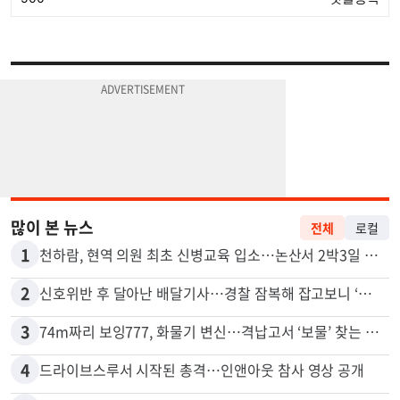
많이 본 뉴스
전체
로컬
1
천하람, 현역 의원 최초 신병교육 입소…논산서 2박3일 생활
2
신호위반 후 달아난 배달기사…경찰 잠복해 잡고보니 ‘반전’
3
74m짜리 보잉777, 화물기 변신…격납고서 ‘보물’ 찾는 인천공항
4
드라이브스루서 시작된 총격…인앤아웃 참사 영상 공개