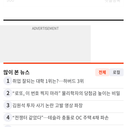
많이 본 뉴스
전체
로컬
1
취업 잘되는 대학 1위는?…하버드 3위
2
“로또, 이 번호 찍지 마라” 물리학자의 당첨금 높이는 비밀
3
김원석 투자 사기 논란 고발 영상 파장
4
“전쟁터 같았다”…테슬라 충돌로 OC 주택 4채 파손