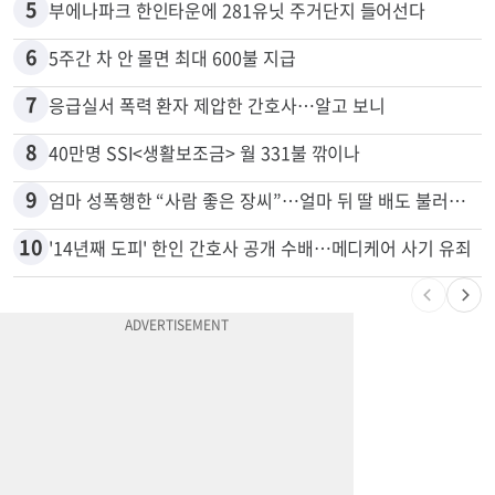
5
부에나파크 한인타운에 281유닛 주거단지 들어선다
6
5주간 차 안 몰면 최대 600불 지급
7
응급실서 폭력 환자 제압한 간호사…알고 보니
8
40만명 SSI<생활보조금> 월 331불 깎이나
9
엄마 성폭행한 “사람 좋은 장씨”…얼마 뒤 딸 배도 불러왔다
10
'14년째 도피' 한인 간호사 공개 수배…메디케어 사기 유죄