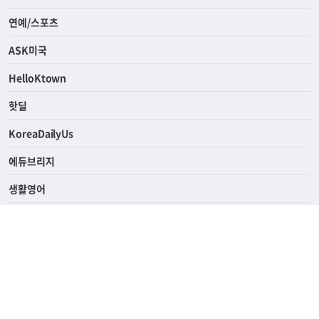
연예/스포츠
ASK미국
HelloKtown
핫딜
KoreaDailyUs
에듀브리지
생활영어
업소록
의료관광
해피빌리지
ABOUT
ADVERTISING
PRIVACY POLICY
TERMS OF SERVICE
윤리경영
고객센터
News Tips & Corrections