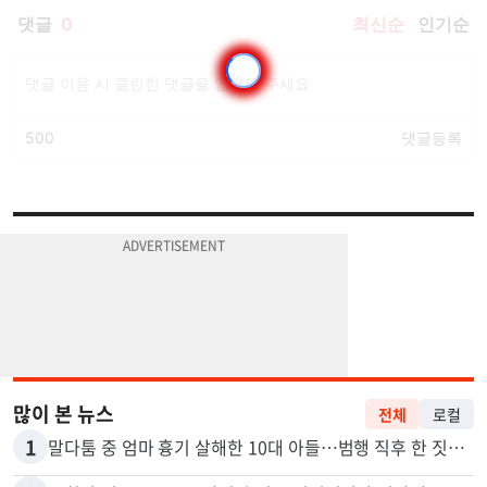
많이 본 뉴스
전체
로컬
1
말다툼 중 엄마 흉기 살해한 10대 아들…범행 직후 한 짓 충격