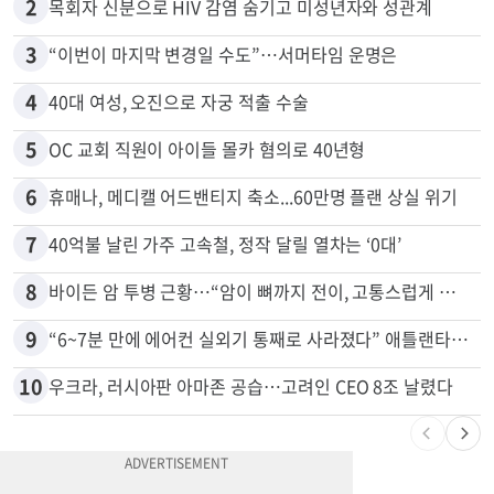
2
목회자 신분으로 HIV 감염 숨기고 미성년자와 성관계
3
“이번이 마지막 변경일 수도”…서머타임 운명은
4
40대 여성, 오진으로 자궁 적출 수술
5
OC 교회 직원이 아이들 몰카 혐의로 40년형
6
휴매나, 메디캘 어드밴티지 축소...60만명 플랜 상실 위기
7
40억불 날린 가주 고속철, 정작 달릴 열차는 ‘0대’
8
바이든 암 투병 근황…“암이 뼈까지 전이, 고통스럽게 투병 중”
9
“6~7분 만에 에어컨 실외기 통째로 사라졌다” 애틀랜타서 실외기 도난 급증
10
우크라, 러시아판 아마존 공습…고려인 CEO 8조 날렸다