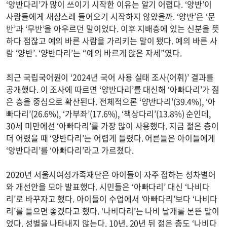
‘양반다리’가 많이 쓰이기 시작한 이유는 알기 어렵다. ‘양반’이
사람들에게 새삼스레 들어오기 시작하지 않았을까. ‘양반’은 ‘문
반’과 ‘무반’을 아우르던 말이었다. 이후 지배층에 있는 신분을 뜻
하다 점잖고 예의 바른 사람을 가리키는 말이 됐다. 예의 바른 사
람 ‘양반’. ‘양반다리’는 “예의 바르게 앉은 자세”였다.
최근 국립국어원이 ‘2024년 국어 사용 실태 조사(어휘)’ 결과를
공개했다. 이 조사에 따르면 ‘양반다리’를 대신해 ‘아빠다리’가 젊
은 층을 중심으로 확산된다. 전체적으론 ‘양반다리’(39.4%), ‘아
빠다리’(26.6%), ‘가부좌’(17.6%), ‘책상다리’(13.8%) 순인데,
30세 미만에선 ‘아빠다리’를 가장 많이 사용했다. 지금 젊은 층이
더 어렸을 때 ‘양반다리’는 어렵게 들렸다. 어른들은 아이들에게
‘양반다리’를 ‘아빠다리’라고 가르쳤다.
2020년 서울시여성가족재단은 아이들이 자주 접하는 성차별어
와 개선안을 모아 발표했다. 시민들은 ‘아빠다리’ 대신 ‘나비다
리’로 바꾸자고 했다. 아이들이 수업에서 ‘아빠다리’보다 ‘나비다
리’를 들으면 좋겠다고 했다. ‘나비다리’는 나비 날개를 본뜬 말이
었다. 성별을 나타내지 않는다. 10년, 20년 뒤 젊은 층도 ‘나비다