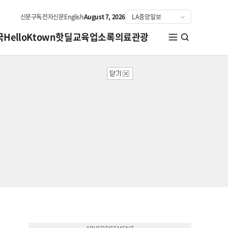
신문구독
전자신문
English
August 7, 2026
국
HelloKtown
핫딜
교육
업소록
의료관광