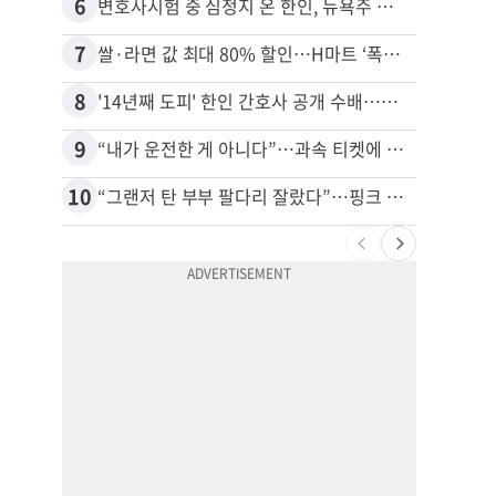
6
16
변호사시험 중 심정지 온 한인, 뉴욕주 제소
7
17
쌀·라면 값 최대 80% 할인…H마트 ‘폭탄 세일’
8
18
'14년째 도피' 한인 간호사 공개 수배…메디케어 사기 유죄
9
19
“내가 운전한 게 아니다”…과속 티켓에 오토파일럿 탓한 운전자
10
20
“그랜저 탄 부부 팔다리 잘랐다”…핑크 살인공장 충격 실체