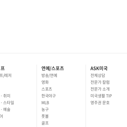
이프
연예/스포츠
ASK미국
프/레저
방송/연예
전체상담
영화
전문가 칼럼
스포츠
전문가 소개
· 취미
한국야구
미국생활 TIP
 · 스타일
MLB
영주권 문호
· 예술
농구
어
풋볼
골프