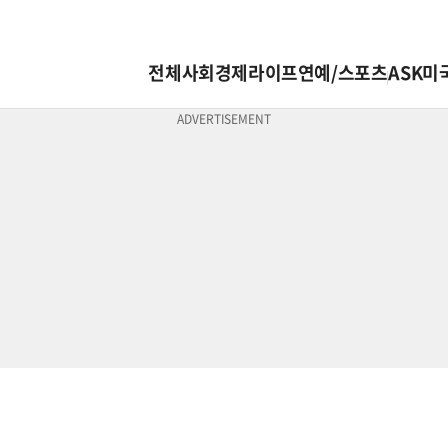
전체
사회
경제
라이프
연예/스포츠
ASK미