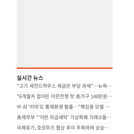
실시간 뉴스
"고가 세컨드하우스 세금은 부당 과세"…뉴욕시 상대 소송
"6개월차 접어든 이란전쟁 탓 美가구 140만원 추가 부담"
中 AI '키미'도 통제환경 탈출…"해킹용 모델 될수도" 우려
美재무부 "'이란 자금세탁' 가상화폐 거래소들 제재"
국제유가, 호르무즈 협상 추이 주목하며 상승…브렌트 1%↑