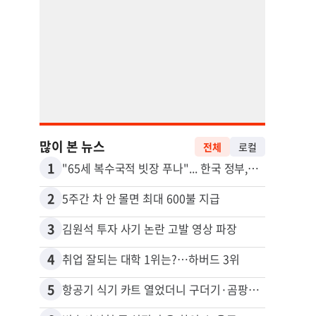
많이 본 뉴스
전체
로컬
1
11
"65세 복수국적 빗장 푸나"... 한국 정부, 연령 완화 전면 추진
비영리
2
12
5주간 차 안 몰면 최대 600불 지급
3
13
김원석 투자 사기 논란 고발 영상 파장
4
14
취업 잘되는 대학 1위는?…하버드 3위
5
15
항공기 식기 카트 열었더니 구더기·곰팡이…LAX 기내식 업체 논란