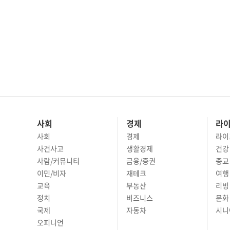
사회
경제
라
사회
경제
라이
사건사고
생활경제
건강
사람/커뮤니티
금융/증권
종교
이민/비자
재테크
여행 
교육
부동산
리빙
정치
비즈니스
문화 
국제
자동차
시니
오피니언