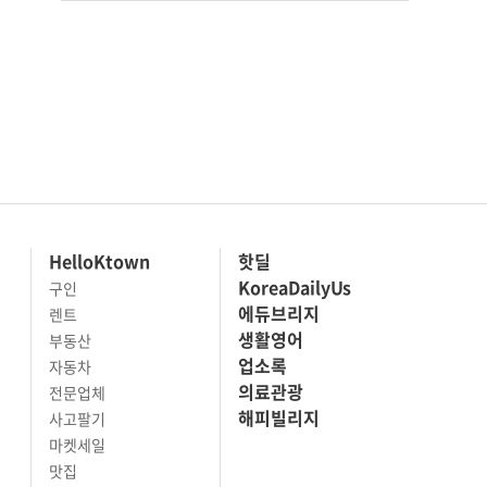
HelloKtown
핫딜
KoreaDailyUs
구인
에듀브리지
렌트
생활영어
부동산
업소록
자동차
의료관광
전문업체
해피빌리지
사고팔기
마켓세일
맛집