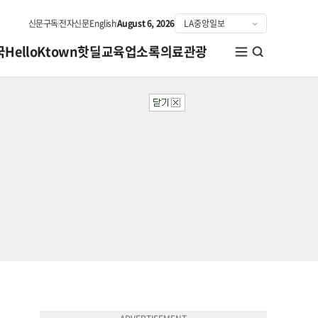
신문구독
전자신문
English
August 6, 2026
국
HelloKtown
핫딜
교육
업소록
의료관광