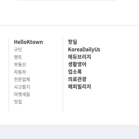
HelloKtown
핫딜
KoreaDailyUs
구인
에듀브리지
렌트
생활영어
부동산
업소록
자동차
의료관광
전문업체
해피빌리지
사고팔기
마켓세일
맛집