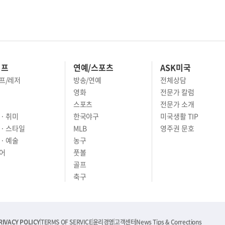
이프
연예/스포츠
ASK미국
프/레저
방송/연예
전체상담
영화
전문가 칼럼
스포츠
전문가 소개
· 취미
한국야구
미국생활 TIP
 · 스타일
MLB
영주권 문호
· 예술
농구
어
풋볼
골프
축구