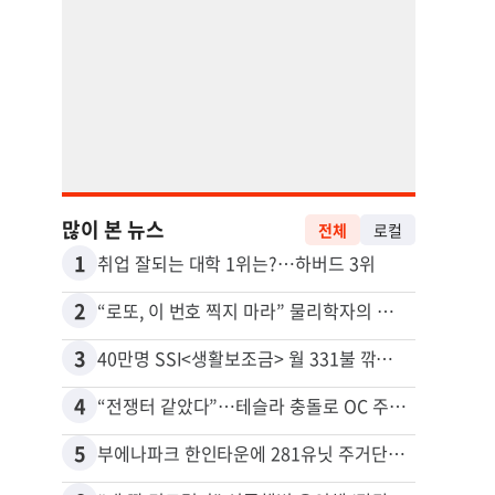
많이 본 뉴스
전체
로컬
1
11
취업 잘되는 대학 1위는?…하버드 3위
2
12
“로또, 이 번호 찍지 마라” 물리학자의 당첨금 높이는 비밀
3
13
40만명 SSI<생활보조금> 월 331불 깎이나
4
14
“전쟁터 같았다”…테슬라 충돌로 OC 주택 4채 파손
5
15
부에나파크 한인타운에 281유닛 주거단지 들어선다