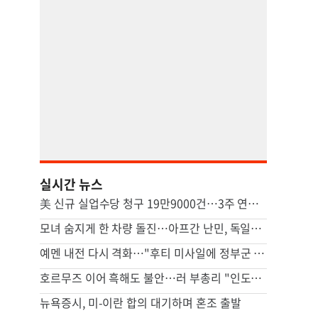
실시간 뉴스
美 신규 실업수당 청구 19만9000건…3주 연속 20만명 하회
모녀 숨지게 한 차량 돌진…아프간 난민, 독일서 종신형
예멘 내전 다시 격화…"후티 미사일에 정부군 최소 30명 사망"
호르무즈 이어 흑해도 불안…러 부총리 "인도양 연결 철도 필요"
뉴욕증시, 미-이란 합의 대기하며 혼조 출발