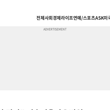
전체
사회
경제
라이프
연예/스포츠
ASK미