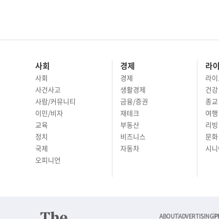
사회
경제
라
사회
경제
라이
사건사고
생활경제
건강
사람/커뮤니티
금융/증권
종교
이민/비자
재테크
여행 
교육
부동산
리빙
정치
비즈니스
문화 
국제
자동차
시니
오피니언