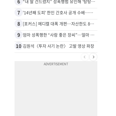
6
16
“내 딸 건드렸지” 성폭행범 유인해 ‘탕탕’…아빠의 복수 결말
추방된
7
17
'14년째 도피' 한인 간호사 공개 수배…메디케어 사기 유죄
유학생
8
18
[포커스] 메디캘 대폭 개편…자산한도 84% 축소
9
19
엄마 성폭행한 “사람 좋은 장씨”…얼마 뒤 딸 배도 불러왔다
10
20
김원석〈투자 사기 논란〉 고발 영상 파장