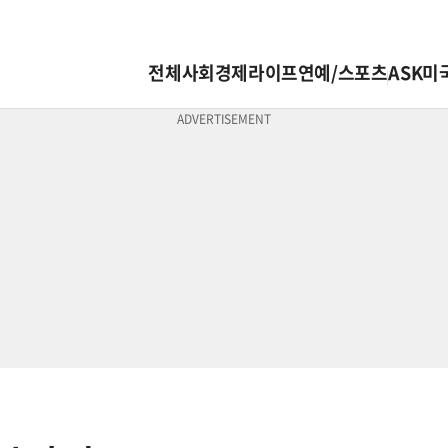
전체
사회
경제
라이프
연예/스포츠
ASK미