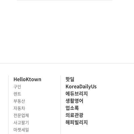
HelloKtown
핫딜
KoreaDailyUs
구인
에듀브리지
렌트
생활영어
부동산
업소록
자동차
의료관광
전문업체