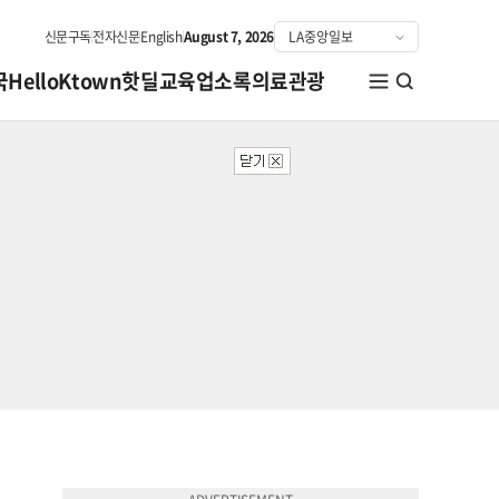
신문구독
전자신문
English
August 7, 2026
국
HelloKtown
핫딜
교육
업소록
의료관광