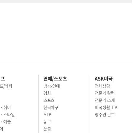
이프
연예/스포츠
ASK미국
프/레저
방송/연예
전체상담
영화
전문가 칼럼
스포츠
전문가 소개
· 취미
한국야구
미국생활 TIP
 · 스타일
MLB
영주권 문호