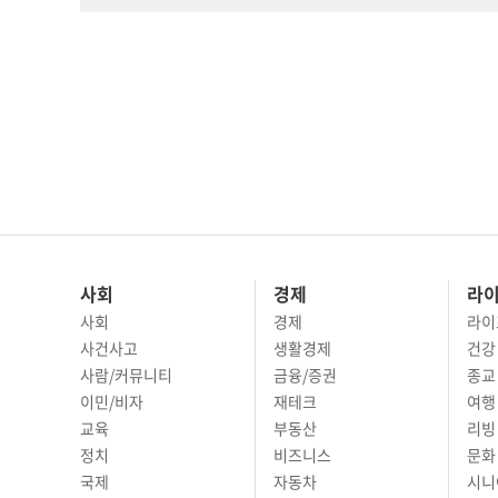
사회
경제
라
사회
경제
라이
사건사고
생활경제
건강
사람/커뮤니티
금융/증권
종교
이민/비자
재테크
여행 
교육
부동산
리빙