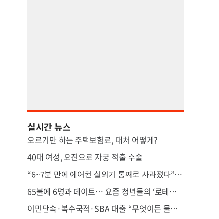
실시간 뉴스
오르기만 하는 주택보험료, 대처 어떻게?
40대 여성, 오진으로 자궁 적출 수술
“6~7분 만에 에어컨 실외기 통째로 사라졌다” 애틀랜타서 실외기 도난 급증
65불에 6명과 데이트… 요즘 청년들의 ‘로테이션 소개팅’
이민단속·복수국적·SBA 대출 “무엇이든 물어보세요”