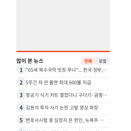
많이 본 뉴스
전체
로컬
1
11
"65세 복수국적 빗장 푸나"... 한국 정부, 연령 완화 전면 추진
2
12
5주간 차 안 몰면 최대 600불 지급
3
13
항공기 식기 카트 열었더니 구더기·곰팡이…LAX 기내식 업체 논란
4
14
김원석 투자 사기 논란 고발 영상 파장
5
15
변호사시험 중 심정지 온 한인, 뉴욕주 제소