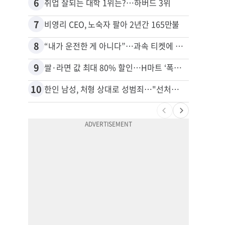
6
16
취업 잘되는 대학 1위는?…하버드 3위
7
17
비영리 CEO, 노숙자 팔아 2년간 165만불
8
18
“내가 운전한 게 아니다”…과속 티켓에 오토파일럿 탓한 운전자
9
19
쌀·라면 값 최대 80% 할인…H마트 ‘폭탄 세일’
10
20
한인 남성, 처형 상대로 성범죄…"선처해줬더니 배신자 취급"