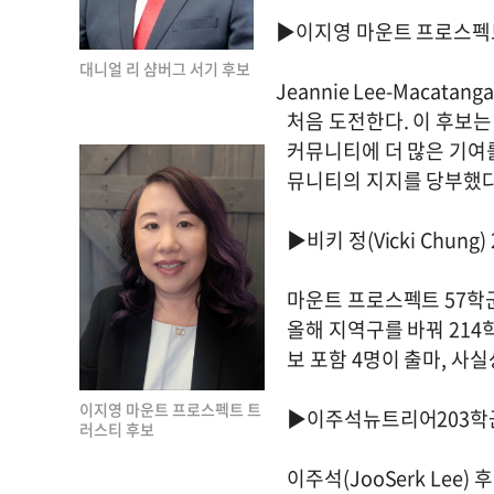
▶이지영 마운트 프로스펙
대니얼 리 샴버그 서기 후보
Jeannie Lee-Maca
처음 도전한다. 이 후보는
커뮤니티에 더 많은 기여
뮤니티의 지지를 당부했다
▶비키 정(Vicki Chung) 2
마운트 프로스펙트 57학군(
올해 지역구를 바꿔 214
보 포함 4명이 출마, 사
이지영 마운트 프로스펙트 트
▶이주석뉴트리어203학군ᄀ
러스티 후보
이주석(JooSerk Lee