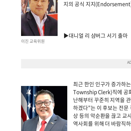
지의 공식 지지(Endorsemen
▶대니얼 리 샴버그 서기 출마
이진 교육위원
최근 한인 인구가 증가하는 
Township Clerk)직에
난해부터 꾸준히 지역을 관
하겠다”는 이 후보는 전문
상 등의 악순환을 끊고 교사
역사회를 위해 더 바람직