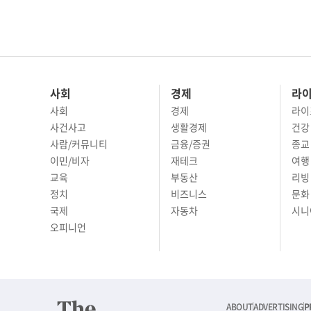
사회
경제
라
사회
경제
라이
사건사고
생활경제
건강
사람/커뮤니티
금융/증권
종교
이민/비자
재테크
여행 
교육
부동산
리빙
정치
비즈니스
문화 
국제
자동차
시니
오피니언
ABOUT
ADVERTISING
P