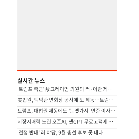
실시간 뉴스
'트럼프 측근' 故그레이엄 의원의 러·이란 제재법안 상원 통과
美법원, 백악관 연회장 공사에 또 제동…트럼프 "정치적 판결"
트럼프, 대법원 제동에도 '눈엣가시' 연준 이사 해임 재추진
시장지배력 노린 오픈AI, 챗GPT 무료고객에 최신 모델 무한제공
'전쟁 반대' 러 야당, 9월 총선 후보 못 내나