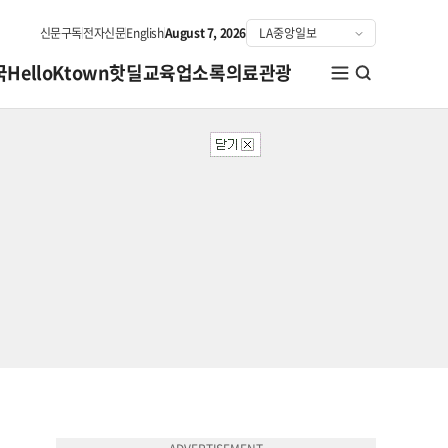
신문구독
전자신문
English
August 7, 2026
국
HelloKtown
핫딜
교육
업소록
의료관광