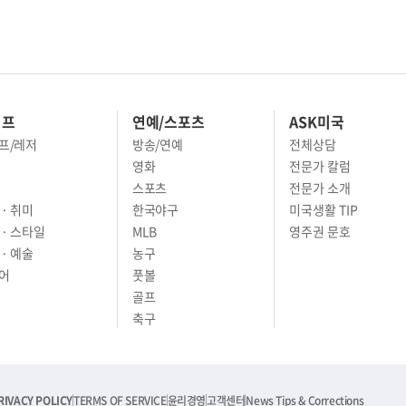
이프
연예/스포츠
ASK미국
프/레저
방송/연예
전체상담
영화
전문가 칼럼
스포츠
전문가 소개
· 취미
한국야구
미국생활 TIP
 · 스타일
MLB
영주권 문호
· 예술
농구
어
풋볼
골프
축구
RIVACY POLICY
TERMS OF SERVICE
윤리경영
고객센터
News Tips & Corrections