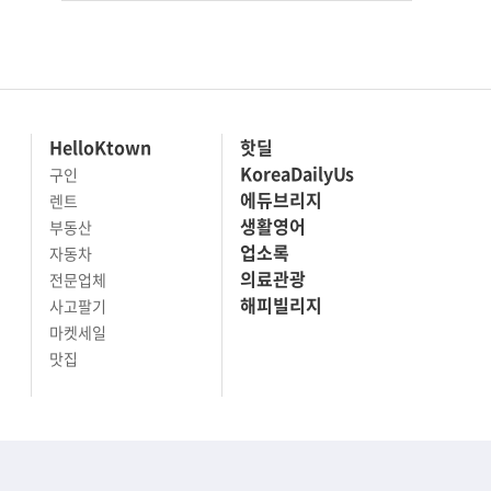
HelloKtown
핫딜
KoreaDailyUs
구인
에듀브리지
렌트
생활영어
부동산
업소록
자동차
의료관광
전문업체
해피빌리지
사고팔기
마켓세일
맛집