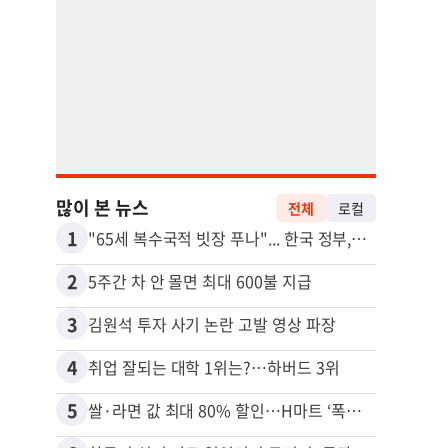
많이 본 뉴스
전체
로컬
1
11
"65세 복수국적 빗장 푸나"... 한국 정부, 연령 완화 전면 추진
2
12
5주간 차 안 몰면 최대 600불 지급
3
13
김원석 투자 사기 논란 고발 영상 파장
4
14
취업 잘되는 대학 1위는?…하버드 3위
비영리
5
15
쌀·라면 값 최대 80% 할인…H마트 ‘폭탄 세일’