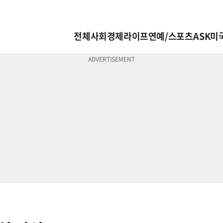
전체
사회
경제
라이프
연예/스포츠
ASK미