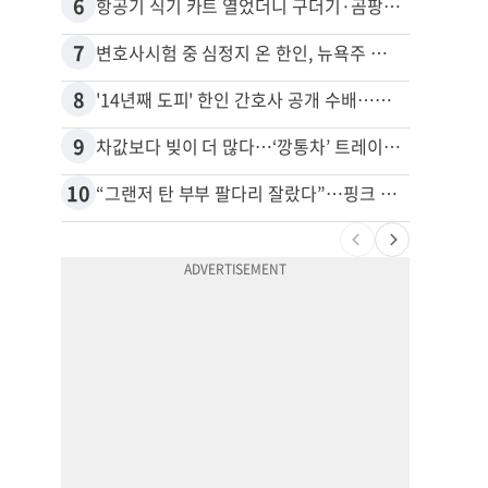
6
16
항공기 식기 카트 열었더니 구더기·곰팡이…LAX 기내식 업체 논란
7
17
변호사시험 중 심정지 온 한인, 뉴욕주 제소
8
18
'14년째 도피' 한인 간호사 공개 수배…메디케어 사기 유죄
9
19
차값보다 빚이 더 많다…‘깡통차’ 트레이드인 급증
10
20
“그랜저 탄 부부 팔다리 잘랐다”…핑크 살인공장 충격 실체