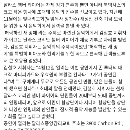
달라스 챔버 콰이어는 자체 정기 연주회 뿐만 아니라 북텍사스의
크고 작은 행사에 초대돼 음악의 진수를 선보이고 있다. 지난해
11월에는 빛내리교회(담임목사 정찬수) 새성전 건축 기금 모금
을 위한 감사 음악회에서 실력을 뽐낸 바 있다.
‘허락하신 새 땅에’라는 주제로 마련된 음악회에서 김철호 지휘자
가 이끄는 달라스 코리안 챔버 콰이어가 재능 기부로 자리를 빛냈
다. 김철호 지휘자는 음악회의 주제곡이었던 ‘허락하신 새 땅
에’를 특별히 피아노와 현악기를 위한 곡으로 편곡해 관객들로부
터 큰 호응을 얻었다.
김철호 지휘자는 “4월12일 열리는 이번 공연에서 존 루터의 대
표작 마니피카트와 우효원의 부활절 칸타타 ‘그가’가 공연된
다”며 “누구에게나 무료로 오픈된 공연인 만큼, 많은 분들이 함
께 했으면 한다”고 초대의 말을 전해왔다. 김철호 지휘자는 현재
달라스 코리안 챔버 콰이어의 단원들이 20대부터 50대 중반까지
의 연령대라며, 앞으로 어린이 합창단이나 시니어 합창단을 창단
해 다양한 연령대의 한인들이 잠재적 음악 재능을 발산할 수 있는
기회를 열고 싶다고 밝혔다.
공연이 열리는 달라스중앙감리교회 주소는 3800 Carbon Rd.,