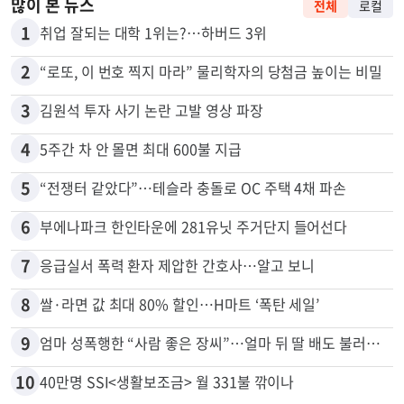
많이 본 뉴스
전체
로컬
1
취업 잘되는 대학 1위는?…하버드 3위
2
“로또, 이 번호 찍지 마라” 물리학자의 당첨금 높이는 비밀
3
김원석 투자 사기 논란 고발 영상 파장
4
5주간 차 안 몰면 최대 600불 지급
5
“전쟁터 같았다”…테슬라 충돌로 OC 주택 4채 파손
6
부에나파크 한인타운에 281유닛 주거단지 들어선다
7
응급실서 폭력 환자 제압한 간호사…알고 보니
8
쌀·라면 값 최대 80% 할인…H마트 ‘폭탄 세일’
9
엄마 성폭행한 “사람 좋은 장씨”…얼마 뒤 딸 배도 불러왔다
10
40만명 SSI<생활보조금> 월 331불 깎이나