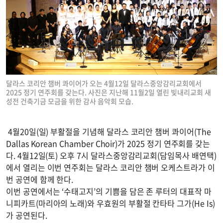
달라스 코리안 챔버 콰이어가 오는 4월12일 달라스중앙감리교회에서
2025 정기 연주회를 갖는다. 사진은 지난해 11월2일 열린 빛내리교회 새
성전 건축기금 모금을 위한 감사 음악회 모습.
4월20일(일) 부활절을 기념해 달라스 코리안 챔버 콰이어(The
Dallas Korean Chamber Choir)가 2025 정기 연주회를 갖는
다. 4월12일(토) 오후 7시 달라스중앙감리교회(담임목사 배연택)
에서 열리는 이번 연주회는 달라스 코리안 챔버 오케스트라가 이
번 공연에 함께 한다.
이번 공연에서는 ‘수태고지’의 기쁨을 담은 존 루터의 대표작 마
니피카트(마리아의 노래)와 우효원의 부활절 칸타타 그가(He Is)
가 공연된다.