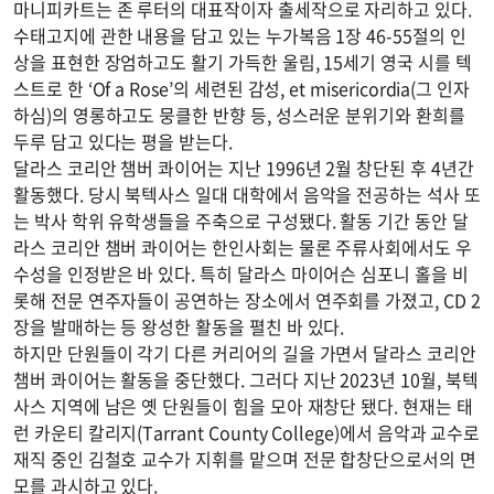
마니피카트는 존 루터의 대표작이자 출세작으로 자리하고 있다.
수태고지에 관한 내용을 담고 있는 누가복음 1장 46-55절의 인
상을 표현한 장엄하고도 활기 가득한 울림, 15세기 영국 시를 텍
스트로 한 ‘Of a Rose’의 세련된 감성, et misericordia(그 인자
하심)의 영롱하고도 뭉클한 반향 등, 성스러운 분위기와 환희를
두루 담고 있다는 평을 받는다.
달라스 코리안 챔버 콰이어는 지난 1996년 2월 창단된 후 4년간
활동했다. 당시 북텍사스 일대 대학에서 음악을 전공하는 석사 또
는 박사 학위 유학생들을 주축으로 구성됐다. 활동 기간 동안 달
라스 코리안 챔버 콰이어는 한인사회는 물론 주류사회에서도 우
수성을 인정받은 바 있다. 특히 달라스 마이어슨 심포니 홀을 비
롯해 전문 연주자들이 공연하는 장소에서 연주회를 가졌고, CD 2
장을 발매하는 등 왕성한 활동을 펼친 바 있다.
하지만 단원들이 각기 다른 커리어의 길을 가면서 달라스 코리안
챔버 콰이어는 활동을 중단했다. 그러다 지난 2023년 10월, 북텍
사스 지역에 남은 옛 단원들이 힘을 모아 재창단 됐다. 현재는 태
런 카운티 칼리지(Tarrant County College)에서 음악과 교수로
재직 중인 김철호 교수가 지휘를 맡으며 전문 합창단으로서의 면
모를 과시하고 있다.