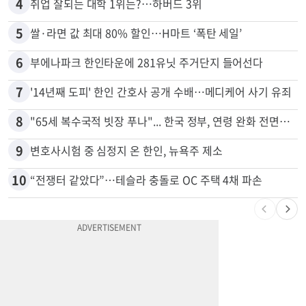
3
5주간 차 안 몰면 최대 600불 지급
4
취업 잘되는 대학 1위는?…하버드 3위
5
쌀·라면 값 최대 80% 할인…H마트 ‘폭탄 세일’
6
부에나파크 한인타운에 281유닛 주거단지 들어선다
7
'14년째 도피' 한인 간호사 공개 수배…메디케어 사기 유죄
8
"65세 복수국적 빗장 푸나"... 한국 정부, 연령 완화 전면 추진
9
변호사시험 중 심정지 온 한인, 뉴욕주 제소
10
“전쟁터 같았다”…테슬라 충돌로 OC 주택 4채 파손