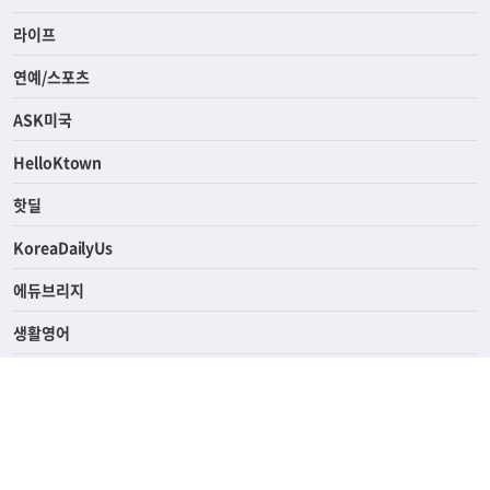
사회
경제
라이프
연예/스포츠
ASK미국
HelloKtown
핫딜
KoreaDailyUs
에듀브리지
생활영어
업소록
의료관광