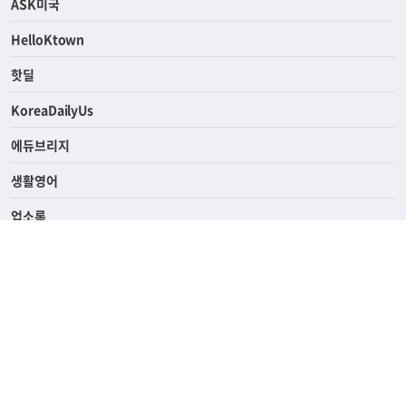
연예/스포츠
ASK미국
HelloKtown
핫딜
KoreaDailyUs
에듀브리지
생활영어
업소록
의료관광
해피빌리지
ABOUT
ADVERTISING
PRIVACY POLICY
TERMS OF SERVICE
윤리경영
고객센터
News Tips & Corrections
690 Wilshire Place Los Angeles, CA 90005