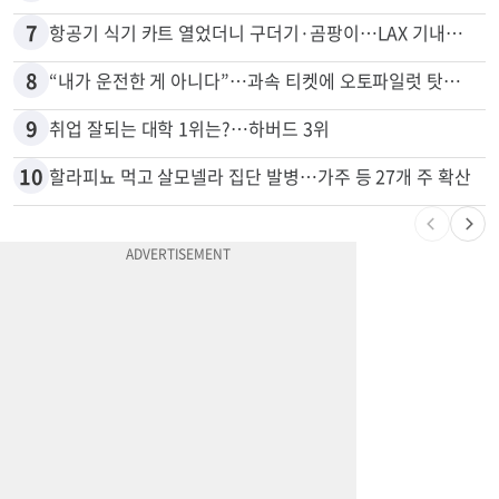
6
김원석 투자 사기 논란 고발 영상 파장
7
항공기 식기 카트 열었더니 구더기·곰팡이…LAX 기내식 업체 논란
8
“내가 운전한 게 아니다”…과속 티켓에 오토파일럿 탓한 운전자
9
취업 잘되는 대학 1위는?…하버드 3위
10
할라피뇨 먹고 살모넬라 집단 발병…가주 등 27개 주 확산