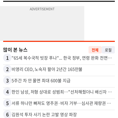
많이 본 뉴스
전체
로컬
1
"65세 복수국적 빗장 푸나"... 한국 정부, 연령 완화 전면 추진
2
비영리 CEO, 노숙자 팔아 2년간 165만불
3
5주간 차 안 몰면 최대 600불 지급
4
한인 남성, 처형 상대로 성범죄…"선처해줬더니 배신자 취급"
5
서류 하나만 빠져도 영주권·비자 거부…심사관 재량권 대폭 확대