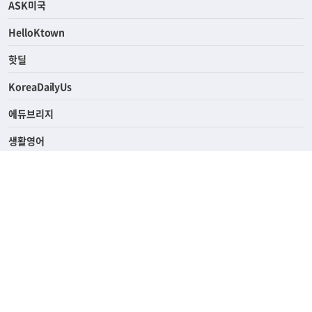
연예/스포츠
ASK미국
HelloKtown
핫딜
KoreaDailyUs
에듀브리지
생활영어
업소록
의료관광
해피빌리지
ABOUT
ADVERTISING
PRIVACY POLICY
TERMS OF SERVICE
윤리경영
고객센터
News Tips & Corrections