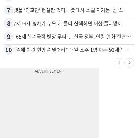
6
서류 하나만 빠져도 영주권·비자 거부…심사관 재량권 대폭 확대
7
넷플 ‘외교관’ 현실판 떴다…美대사 스틸 지키는 ‘신 스틸러’
8
7세·4세 형제가 부모 차 몰다 산책하던 여성 들이받아
9
"65세 복수국적 빗장 푸나"... 한국 정부, 연령 완화 전면 추진
10
“술에 이것 한방울 넣어라” 매일 소주 1병 까는 91세의 철칙