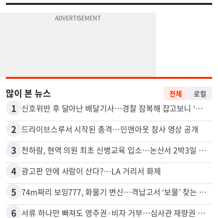
많이 본 뉴스
전체
로컬
1
신호위반 후 달아난 배달기사…경찰 잠복해 잡고보니 ‘반전’
2
드라이브스루서 시작된 총격…인앤아웃 참사 영상 공개
3
천하람, 현역 의원 최초 신병교육 입소…논산서 2박3일 생활
4
광고판 안에 사람이 산다?…LA 거리서 화제
5
74m짜리 보잉777, 화물기 변신…격납고서 ‘보물’ 찾는 인천공항