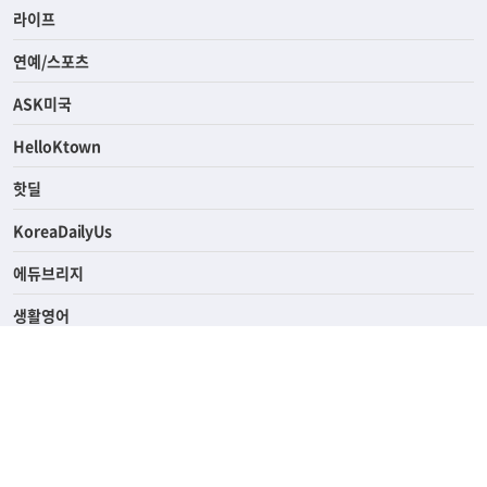
경제
라이프
연예/스포츠
ASK미국
HelloKtown
핫딜
KoreaDailyUs
에듀브리지
생활영어
업소록
의료관광