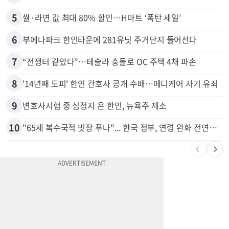
4
취업 잘되는 대학 1위는?…하버드 3위
5
쌀·라면 값 최대 80% 할인…H마트 ‘폭탄 세일’
6
부에나파크 한인타운에 281유닛 주거단지 들어선다
7
“전쟁터 같았다”…테슬라 충돌로 OC 주택 4채 파손
8
'14년째 도피' 한인 간호사 공개 수배…메디케어 사기 유죄
9
변호사시험 중 심정지 온 한인, 뉴욕주 제소
10
"65세 복수국적 빗장 푸나"... 한국 정부, 연령 완화 전면 추진