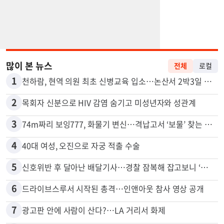
많이 본 뉴스
전체
로컬
1
천하람, 현역 의원 최초 신병교육 입소…논산서 2박3일 생활
2
목회자 신분으로 HIV 감염 숨기고 미성년자와 성관계
3
74m짜리 보잉777, 화물기 변신…격납고서 ‘보물’ 찾는 인천공항
4
40대 여성, 오진으로 자궁 적출 수술
5
신호위반 후 달아난 배달기사…경찰 잠복해 잡고보니 ‘반전’
6
드라이브스루서 시작된 총격…인앤아웃 참사 영상 공개