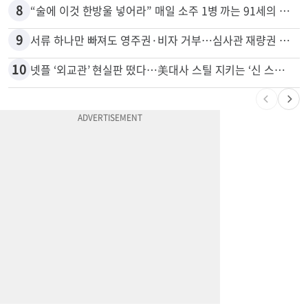
7
광고판 안에 사람이 산다?…LA 거리서 화제
8
“술에 이것 한방울 넣어라” 매일 소주 1병 까는 91세의 철칙
9
서류 하나만 빠져도 영주권·비자 거부…심사관 재량권 대폭 확대
10
넷플 ‘외교관’ 현실판 떴다…美대사 스틸 지키는 ‘신 스틸러’