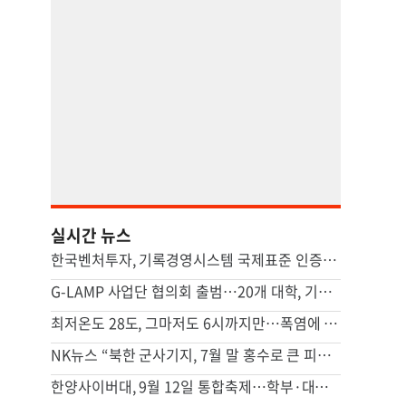
실시간 뉴스
한국벤처투자, 기록경영시스템 국제표준 인증…중기부 공공기관 첫 성과
G-LAMP 사업단 협의회 출범…20개 대학, 기초과학 연구 힘 모은다
최저온도 28도, 그마저도 6시까지만…폭염에 시름하는 관공서
NK뉴스 “북한 군사기지, 7월 말 홍수로 큰 피해…주택 수백채 파괴”
한양사이버대, 9월 12일 통합축제…학부·대학원생 한자리에