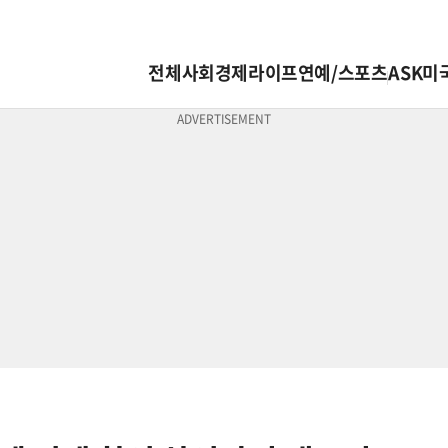
전체
사회
경제
라이프
연예/스포츠
ASK미