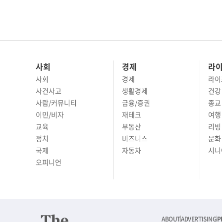
사회
경제
라
사회
경제
라이
사건사고
생활경제
건강
사람/커뮤니티
금융/증권
종교
이민/비자
재테크
여행 
교육
부동산
리빙
정치
비즈니스
문화 
국제
자동차
시니
오피니언
ABOUT
ADVERTISING
P