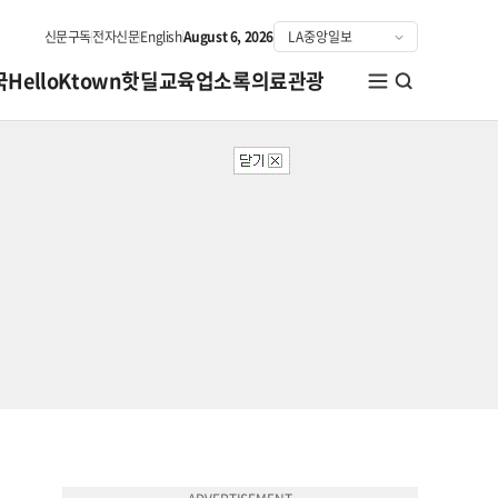
신문구독
전자신문
English
August 6, 2026
국
HelloKtown
핫딜
교육
업소록
의료관광