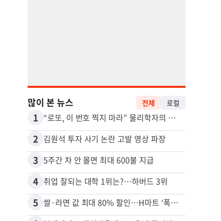
많이 본 뉴스
전체
로컬
1
11
“로또, 이 번호 찍지 마라” 물리학자의 당첨금 높이는 비밀
2
12
김원석 투자 사기 논란 고발 영상 파장
3
13
5주간 차 안 몰면 최대 600불 지급
4
14
취업 잘되는 대학 1위는?…하버드 3위
5
15
쌀·라면 값 최대 80% 할인…H마트 ‘폭탄 세일’