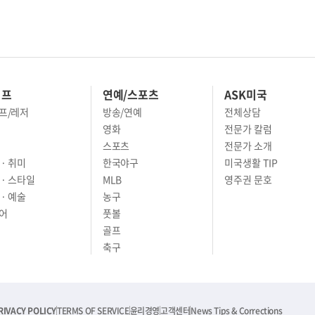
이프
연예/스포츠
ASK미국
프/레저
방송/연예
전체상담
영화
전문가 칼럼
스포츠
전문가 소개
· 취미
한국야구
미국생활 TIP
 · 스타일
MLB
영주권 문호
· 예술
농구
어
풋볼
골프
축구
RIVACY POLICY
TERMS OF SERVICE
윤리경영
고객센터
News Tips & Corrections