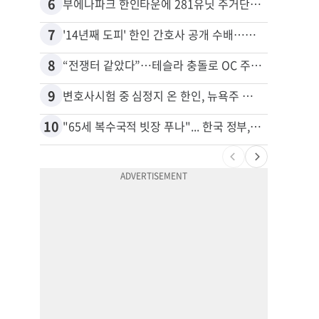
6
16
부에나파크 한인타운에 281유닛 주거단지 들어선다
7
17
'14년째 도피' 한인 간호사 공개 수배…메디케어 사기 유죄
8
18
“전쟁터 같았다”…테슬라 충돌로 OC 주택 4채 파손
9
19
변호사시험 중 심정지 온 한인, 뉴욕주 제소
10
20
"65세 복수국적 빗장 푸나"... 한국 정부, 연령 완화 전면 추진