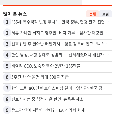
많이 본 뉴스
전체
로컬
1
"65세 복수국적 빗장 푸나"... 한국 정부, 연령 완화 전면 추진
2
서류 하나만 빠져도 영주권·비자 거부…심사관 재량권 대폭 확대
3
신호위반 후 달아난 배달기사…경찰 잠복해 잡고보니 ‘반전’
4
한인 남성, 처형 상대로 성범죄…"선처해줬더니 배신자 취급"
5
비영리 CEO, 노숙자 팔아 2년간 165만불
6
5주간 차 안 몰면 최대 600불 지급
7
한인 노린 860만불 보이스피싱 덜미…영사관·한국 검찰 사칭
8
변호사시험 중 심정지 온 한인, 뉴욕주 제소
9
광고판 안에 사람이 산다?…LA 거리서 화제