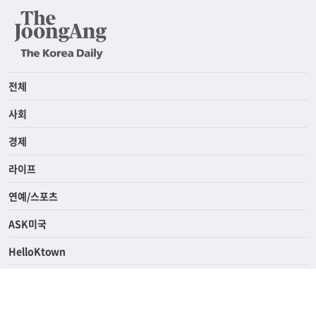
전체
사회
경제
라이프
연예/스포츠
ASK미국
HelloKtown
핫딜
KoreaDailyUs