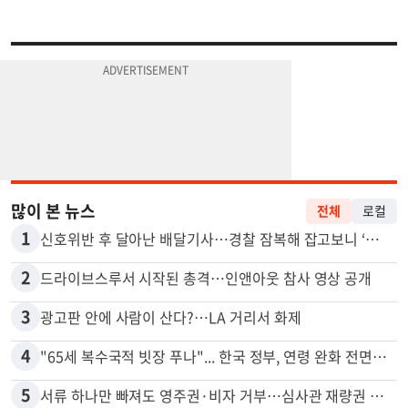
많이 본 뉴스
전체
로컬
1
신호위반 후 달아난 배달기사…경찰 잠복해 잡고보니 ‘반전’
2
드라이브스루서 시작된 총격…인앤아웃 참사 영상 공개
3
광고판 안에 사람이 산다?…LA 거리서 화제
4
"65세 복수국적 빗장 푸나"... 한국 정부, 연령 완화 전면 추진
5
서류 하나만 빠져도 영주권·비자 거부…심사관 재량권 대폭 확대