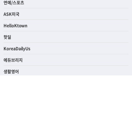
연예/스포츠
ASK미국
HelloKtown
핫딜
KoreaDailyUs
에듀브리지
생활영어
업소록
의료관광
해피빌리지
ABOUT
ADVERTISING
PRIVACY POLICY
TERMS OF SERVICE
윤리경영
고객센터
News Tips & Corrections
690 Wilshire Place Los Angeles, CA 90005