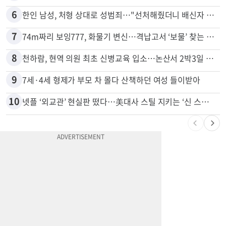
6
한인 남성, 처형 상대로 성범죄…"선처해줬더니 배신자 취급"
7
74m짜리 보잉777, 화물기 변신…격납고서 ‘보물’ 찾는 인천공항
8
천하람, 현역 의원 최초 신병교육 입소…논산서 2박3일 생활
9
7세·4세 형제가 부모 차 몰다 산책하던 여성 들이받아
10
넷플 ‘외교관’ 현실판 떴다…美대사 스틸 지키는 ‘신 스틸러’