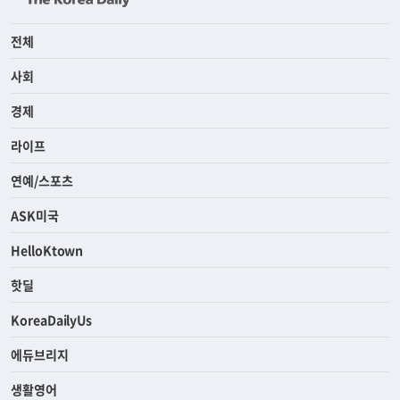
전체
사회
경제
라이프
연예/스포츠
ASK미국
HelloKtown
핫딜
KoreaDailyUs
에듀브리지