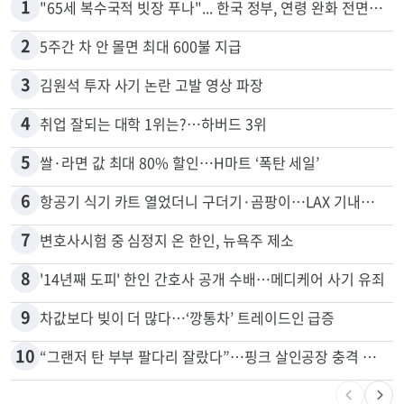
많이 본 뉴스
전체
로컬
1
"65세 복수국적 빗장 푸나"... 한국 정부, 연령 완화 전면 추진
2
5주간 차 안 몰면 최대 600불 지급
3
김원석 투자 사기 논란 고발 영상 파장
4
취업 잘되는 대학 1위는?…하버드 3위
5
쌀·라면 값 최대 80% 할인…H마트 ‘폭탄 세일’
6
항공기 식기 카트 열었더니 구더기·곰팡이…LAX 기내식 업체 논란
7
변호사시험 중 심정지 온 한인, 뉴욕주 제소
8
'14년째 도피' 한인 간호사 공개 수배…메디케어 사기 유죄
9
차값보다 빚이 더 많다…‘깡통차’ 트레이드인 급증
10
“그랜저 탄 부부 팔다리 잘랐다”…핑크 살인공장 충격 실체