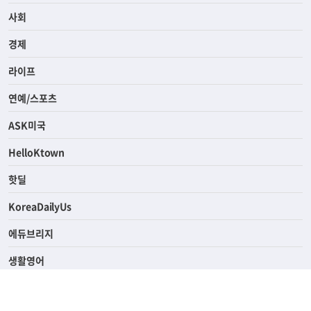
전체
사회
경제
라이프
연예/스포츠
ASK미국
HelloKtown
핫딜
KoreaDailyUs
에듀브리지
생활영어