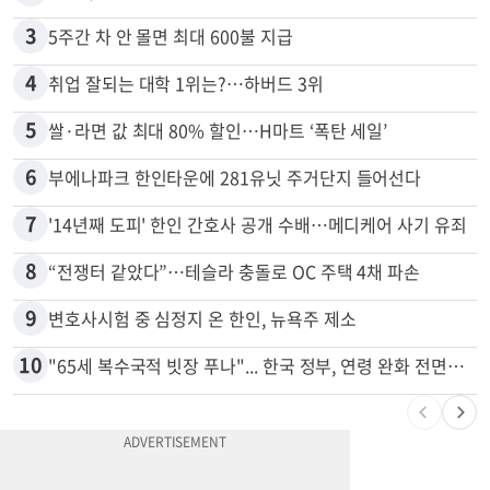
2
“로또, 이 번호 찍지 마라” 물리학자의 당첨금 높이는 비밀
3
5주간 차 안 몰면 최대 600불 지급
4
취업 잘되는 대학 1위는?…하버드 3위
5
쌀·라면 값 최대 80% 할인…H마트 ‘폭탄 세일’
6
부에나파크 한인타운에 281유닛 주거단지 들어선다
7
'14년째 도피' 한인 간호사 공개 수배…메디케어 사기 유죄
8
“전쟁터 같았다”…테슬라 충돌로 OC 주택 4채 파손
9
변호사시험 중 심정지 온 한인, 뉴욕주 제소
10
"65세 복수국적 빗장 푸나"... 한국 정부, 연령 완화 전면 추진