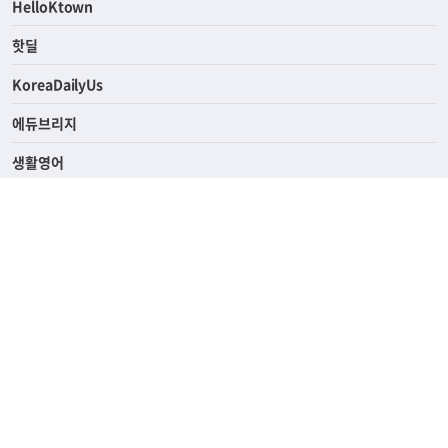
ASK미국
HelloKtown
핫딜
KoreaDailyUs
에듀브리지
생활영어
업소록
의료관광
해피빌리지
ABOUT
ADVERTISING
PRIVACY POLICY
TERMS OF SERVICE
윤리경영
고객센터
News Tips & Corrections
690 Wilshire Place Los Angeles, CA 90005
TEL. (213) 368-2500 FAX. (213) 389-6196