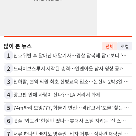
많이 본 뉴스
전체
로컬
1
신호위반 후 달아난 배달기사…경찰 잠복해 잡고보니 ‘반전’
2
드라이브스루서 시작된 총격…인앤아웃 참사 영상 공개
3
천하람, 현역 의원 최초 신병교육 입소…논산서 2박3일 생활
4
광고판 안에 사람이 산다?…LA 거리서 화제
5
74m짜리 보잉777, 화물기 변신…격납고서 ‘보물’ 찾는 인천공항
6
넷플 ‘외교관’ 현실판 떴다…美대사 스틸 지키는 ‘신 스틸러’