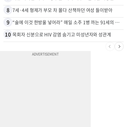
7
서류 하나만 빠져도 영주권·비자 거부…심사관 재량권 대폭 확대
8
7세·4세 형제가 부모 차 몰다 산책하던 여성 들이받아
9
“술에 이것 한방울 넣어라” 매일 소주 1병 까는 91세의 철칙
10
목회자 신분으로 HIV 감염 숨기고 미성년자와 성관계