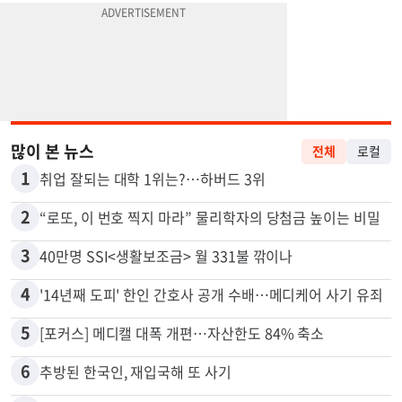
많이 본 뉴스
전체
로컬
1
취업 잘되는 대학 1위는?…하버드 3위
2
“로또, 이 번호 찍지 마라” 물리학자의 당첨금 높이는 비밀
3
40만명 SSI<생활보조금> 월 331불 깎이나
4
'14년째 도피' 한인 간호사 공개 수배…메디케어 사기 유죄
5
[포커스] 메디캘 대폭 개편…자산한도 84% 축소
6
추방된 한국인, 재입국해 또 사기