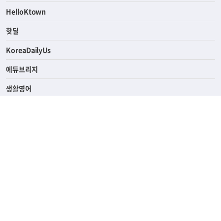
HelloKtown
핫딜
KoreaDailyUs
에듀브리지
생활영어
업소록
의료관광
해피빌리지
ABOUT
ADVERTISING
PRIVACY POLICY
TERMS OF SERVICE
윤리경영
고객센터
News Tips & Corrections
690 Wilshire Place Los Angeles, CA 90005
TEL. (213) 368-2500 FAX. (213) 389-6196
© Joongangilbo USA. All Rights Reserved.