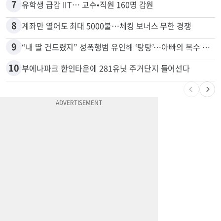
7
유학생 급감 IIT… 교수•직원 160명 감원
8
계좌만 열어도 최대 5000불…체킹 보너스 무한 경쟁
9
“내 딸 건드렸지” 성폭행범 유인해 ‘탕탕’…아빠의 복수 결말
10
부에나파크 한인타운에 281유닛 주거단지 들어선다