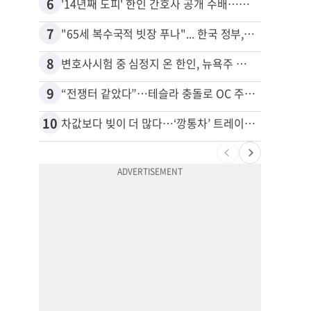
6
16
'14년째 도피' 한인 간호사 공개 수배…메디케어 사기 유죄
7
17
"65세 복수국적 빗장 푸나"... 한국 정부, 연령 완화 전면 추진
8
18
변호사시험 중 심정지 온 한인, 뉴욕주 제소
9
19
“전쟁터 같았다”…테슬라 충돌로 OC 주택 4채 파손
10
20
차값보다 빚이 더 많다…‘깡통차’ 트레이드인 급증