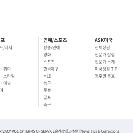
이프
연예/스포츠
ASK미국
프/레저
방송/연예
전체상담
영화
전문가 칼럼
스포츠
전문가 소개
· 취미
한국야구
미국생활 TIP
 · 스타일
MLB
영주권 문호
· 예술
농구
어
풋볼
골프
축구
RIVACY POLICY
TERMS OF SERVICE
윤리경영
고객센터
News Tips & Corrections