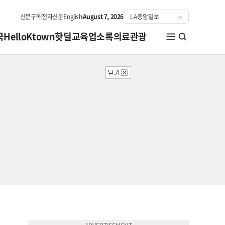
신문구독
전자신문
English
August 7, 2026
국
HelloKtown
핫딜
교육
업소록
의료관광