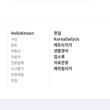
HelloKtown
핫딜
KoreaDailyUs
구인
에듀브리지
렌트
생활영어
부동산
업소록
자동차
의료관광
전문업체
해피빌리지
사고팔기
마켓세일
맛집