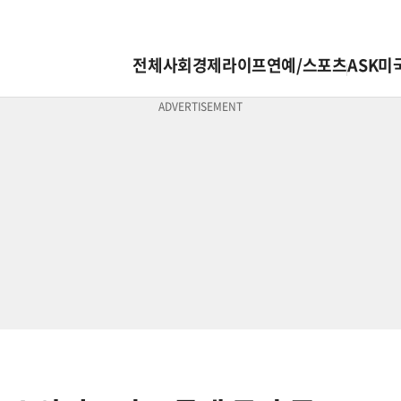
전체
사회
경제
라이프
연예/스포츠
ASK미