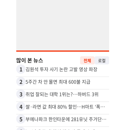
많이 본 뉴스
전체
로컬
1
11
김원석 투자 사기 논란 고발 영상 파장
2
12
5주간 차 안 몰면 최대 600불 지급
3
13
취업 잘되는 대학 1위는?…하버드 3위
4
14
쌀·라면 값 최대 80% 할인…H마트 ‘폭탄 세일’
5
15
부에나파크 한인타운에 281유닛 주거단지 들어선다