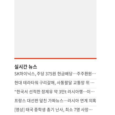
실시간 뉴스
SK하이닉스, 주당 375원 현금배당…주주환원책 9월 내 발표
현대 테라타워 구리갈매, 사통팔달 교통망 위 복합 비즈니스 캠퍼스
“한국서 선적한 정제유 약 3만t 러시아행…이례적 거래”
프랑스 대선판 덮친 가짜뉴스…러시아 연계 의혹
[영상] 태국 중학생 총기 난사, 최소 7명 사망…집에선 살해된 조부모