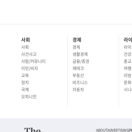
사회
경제
라
사회
경제
라이
사건사고
생활경제
건강
사람/커뮤니티
금융/증권
종교
이민/비자
재테크
여행 
교육
부동산
리빙
정치
비즈니스
문화 
국제
자동차
시니
오피니언
ABOUT
ADVERTISING
P