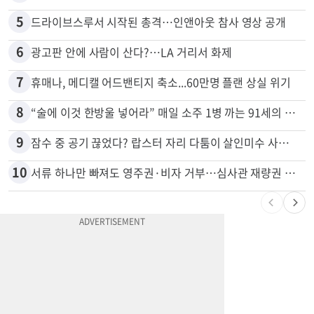
4
74m짜리 보잉777, 화물기 변신…격납고서 ‘보물’ 찾는 인천공항
5
드라이브스루서 시작된 총격…인앤아웃 참사 영상 공개
6
광고판 안에 사람이 산다?…LA 거리서 화제
7
휴매나, 메디캘 어드밴티지 축소...60만명 플랜 상실 위기
8
“술에 이것 한방울 넣어라” 매일 소주 1병 까는 91세의 철칙
9
잠수 중 공기 끊었다? 랍스터 자리 다툼이 살인미수 사건으로
10
서류 하나만 빠져도 영주권·비자 거부…심사관 재량권 대폭 확대