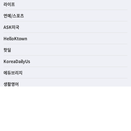
경제
라이프
연예/스포츠
ASK미국
HelloKtown
핫딜
KoreaDailyUs
에듀브리지
생활영어
업소록
의료관광