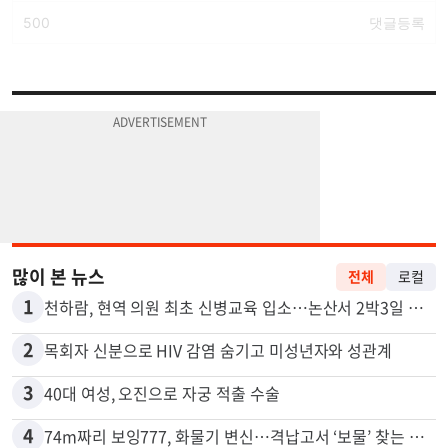
많이 본 뉴스
전체
로컬
1
천하람, 현역 의원 최초 신병교육 입소…논산서 2박3일 생활
2
목회자 신분으로 HIV 감염 숨기고 미성년자와 성관계
3
40대 여성, 오진으로 자궁 적출 수술