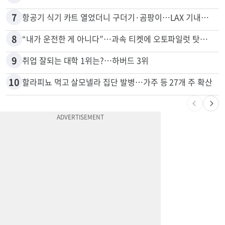
7
항공기 식기 카트 열었더니 구더기·곰팡이…LAX 기내식 업체 논란
8
“내가 운전한 게 아니다”…과속 티켓에 오토파일럿 탓한 운전자
9
취업 잘되는 대학 1위는?…하버드 3위
10
할라피뇨 먹고 살모넬라 집단 발병…가주 등 27개 주 확산