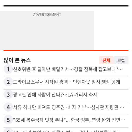
많이 본 뉴스
전체
로컬
1
신호위반 후 달아난 배달기사…경찰 잠복해 잡고보니 ‘반전’
2
드라이브스루서 시작된 총격…인앤아웃 참사 영상 공개
3
광고판 안에 사람이 산다?…LA 거리서 화제
4
서류 하나만 빠져도 영주권·비자 거부…심사관 재량권 대폭 확대