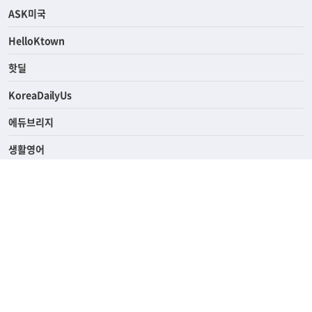
연예/스포츠
ASK미국
HelloKtown
핫딜
KoreaDailyUs
에듀브리지
생활영어
업소록
의료관광
해피빌리지
ABOUT
ADVERTISING
PRIVACY POLICY
TERMS OF SERVICE
윤리경영
고객센터
News Tips & Corrections