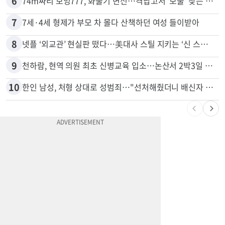
5
"65세 복수국적 빗장 푸나"... 한국 정부, 연령 완화 전면 추진
6
74m짜리 보잉777, 화물기 변신…격납고서 ‘보물’ 찾는 인천공항
7
7세·4세 형제가 부모 차 몰다 산책하던 여성 들이받아
8
넷플 ‘외교관’ 현실판 떴다…美대사 스틸 지키는 ‘신 스틸러’
9
천하람, 현역 의원 최초 신병교육 입소…논산서 2박3일 생활
10
한인 남성, 처형 상대로 성범죄…"선처해줬더니 배신자 취급"