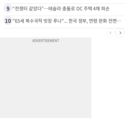
8
변호사시험 중 심정지 온 한인, 뉴욕주 제소
9
“전쟁터 같았다”…테슬라 충돌로 OC 주택 4채 파손
10
"65세 복수국적 빗장 푸나"... 한국 정부, 연령 완화 전면 추진