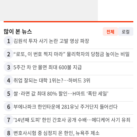
많이 본 뉴스
전체
로컬
1
김원석 투자 사기 논란 고발 영상 파장
2
“로또, 이 번호 찍지 마라” 물리학자의 당첨금 높이는 비밀
3
5주간 차 안 몰면 최대 600불 지급
4
취업 잘되는 대학 1위는?…하버드 3위
5
쌀·라면 값 최대 80% 할인…H마트 ‘폭탄 세일’
6
부에나파크 한인타운에 281유닛 주거단지 들어선다
7
'14년째 도피' 한인 간호사 공개 수배…메디케어 사기 유죄