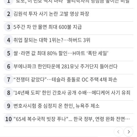
많이 본 뉴스
전체
로컬
1
“로또, 이 번호 찍지 마라” 물리학자의 당첨금 높이는 비밀
2
김원석 투자 사기 논란 고발 영상 파장
3
5주간 차 안 몰면 최대 600불 지급
4
취업 잘되는 대학 1위는?…하버드 3위
5
쌀·라면 값 최대 80% 할인…H마트 ‘폭탄 세일’
6
부에나파크 한인타운에 281유닛 주거단지 들어선다
7
“전쟁터 같았다”…테슬라 충돌로 OC 주택 4채 파손
8
'14년째 도피' 한인 간호사 공개 수배…메디케어 사기 유죄
9
변호사시험 중 심정지 온 한인, 뉴욕주 제소
10
"65세 복수국적 빗장 푸나"... 한국 정부, 연령 완화 전면 추진