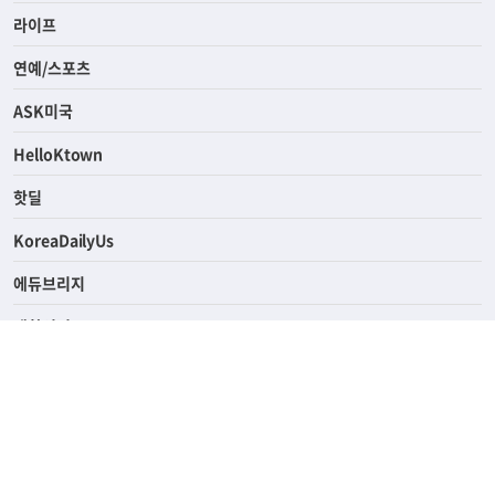
라이프
연예/스포츠
ASK미국
HelloKtown
핫딜
KoreaDailyUs
에듀브리지
생활영어
업소록
의료관광
해피빌리지
ABOUT
ADVERTISING
PRIVACY POLICY
TERMS OF SERVICE
윤리경영
고객센터