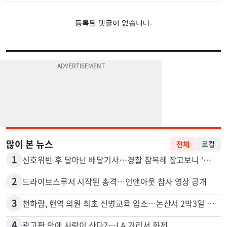
많이 본 뉴스
전체
로컬
1
신호위반 후 달아난 배달기사…경찰 잠복해 잡고보니 ‘반전’
2
드라이브스루서 시작된 총격…인앤아웃 참사 영상 공개
3
천하람, 현역 의원 최초 신병교육 입소…논산서 2박3일 생활
4
광고판 안에 사람이 산다?…LA 거리서 화제