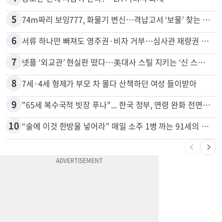
5
74m짜리 보잉777, 화물기 변신…격납고서 ‘보물’ 찾는 인천공항
6
서류 하나만 빠져도 영주권·비자 거부…심사관 재량권 대폭 확대
7
넷플 ‘외교관’ 현실판 떴다…美대사 스틸 지키는 ‘신 스틸러’
8
7세·4세 형제가 부모 차 몰다 산책하던 여성 들이받아
9
"65세 복수국적 빗장 푸나"... 한국 정부, 연령 완화 전면 추진
10
“술에 이것 한방울 넣어라” 매일 소주 1병 까는 91세의 철칙