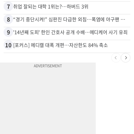
6
유학생 급감 IIT… 교수•직원 160명 감원
7
취업 잘되는 대학 1위는?…하버드 3위
8
“경기 중단시켜!” 심판진 다급한 외침…폭염에 야구팬 쓰러졌다
9
'14년째 도피' 한인 간호사 공개 수배…메디케어 사기 유죄
10
[포커스] 메디캘 대폭 개편…자산한도 84% 축소