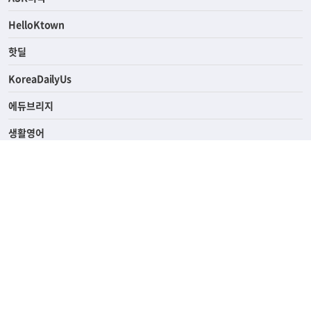
연예/스포츠
ASK미국
HelloKtown
핫딜
KoreaDailyUs
에듀브리지
생활영어
업소록
의료관광
해피빌리지
ABOUT
ADVERTISING
PRIVACY POLICY
TERMS OF SERVICE
윤리경영
고객센터
News Tips & Corrections
690 Wilshire Place Los Angeles, CA 90005