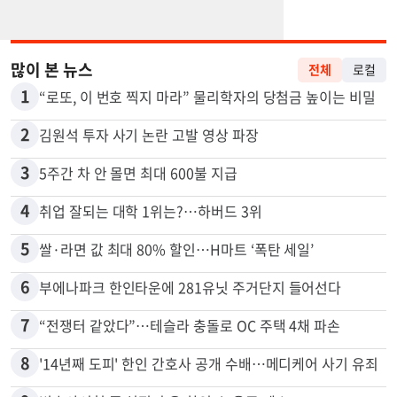
많이 본 뉴스
전체
로컬
1
“로또, 이 번호 찍지 마라” 물리학자의 당첨금 높이는 비밀
2
김원석 투자 사기 논란 고발 영상 파장
3
5주간 차 안 몰면 최대 600불 지급
4
취업 잘되는 대학 1위는?…하버드 3위
5
쌀·라면 값 최대 80% 할인…H마트 ‘폭탄 세일’
6
부에나파크 한인타운에 281유닛 주거단지 들어선다
7
“전쟁터 같았다”…테슬라 충돌로 OC 주택 4채 파손