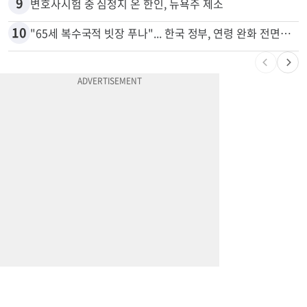
8
'14년째 도피' 한인 간호사 공개 수배…메디케어 사기 유죄
9
변호사시험 중 심정지 온 한인, 뉴욕주 제소
10
"65세 복수국적 빗장 푸나"... 한국 정부, 연령 완화 전면 추진